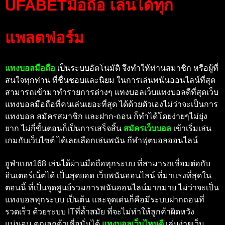
UFABETมือถือ เล่นได้ทุก
แพลตฟอร์ม
แทงบอลมือถือ
เป็นระบบอัตโนมัติ
จึงทำให้ท่านสมาชิก หรือผู้ที่
สนใจทุกท่าน ที่ชื่นชอบและนิยม ในการเล่นพนันออนไลน์ที่สุด
สามารถเข้ามาทำรายการต่างๆ แทงบอลเว็บแทงบอลดีที่สุดเว็บ
แทงบอลมือถือที่คนเล่นเยอะที่สุด ได้ด้วยตัวเอง
ไม่ว่าจะเป็นการ
แทงบอล สมัครสมาชิก และฝาก-ถอน ก็ทำได้โดยง่ายๆไม่ยุ่ง
ยาก ไม่กี่ขั้นตอนก็เป็นการเสร็จสิ้น
สมัครเว็บบอล
เข้าเริ่มเล่น
เกมกับเว็บไซต์
ได้เลยเลือกเล่นพนัน กีฬาฟุตบอลออนไลน์
ยูฟ่าเบท168 เล่นได้ผ่านมือถือทุกระบบ ที่สามารถเชื่อมต่อกับ
อินเตอร์เน็ตได้
เป็นสุดยอด
เว็บพนันออนไลน์ ที่มาแรงที่สุดใน
ตอนนี้
ที่เป็นจุดศูนย์รวมการพนันออนไลน์มากมาย ไม่ว่าจะเป็น
แทงบอลทุกระบบ เป็นต้น
และจุดเด่นก็คือมีระบบฝากถอนที่
รวดเร็ว ด้วยระบบ ITที่ล้ำสมัย ที่จะไม่ทำให้ลูกค้าผิดหวัง
แน่นอน คุณลูกค้าเชื่อมั่นได้
แทงบอลเว็บไหนดี
เล่นง่ายเว็บ