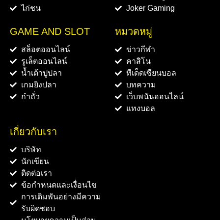
ไก่ชน
Joker Gaming
GAME AND SLOT
หมวดหมู่
สล็อตออนไลน์
ข่าวกีฬา
รูเล็ตออนไลน์
คาสิโน
น้ำเต้าปูปลา
ทีเด็ดเซียนบอล
เกมยิงปลา
บทความ
กำถั่ว
เว็บพนันออนไลน์
แทงบอล
เกี่ยวกับเรา
บริษัท
นักเขียน
ติดต่อเรา
ข้อกำหนดและเงื่อนไข
การเดิมพันอย่างมีความ
รับผิดชอบ