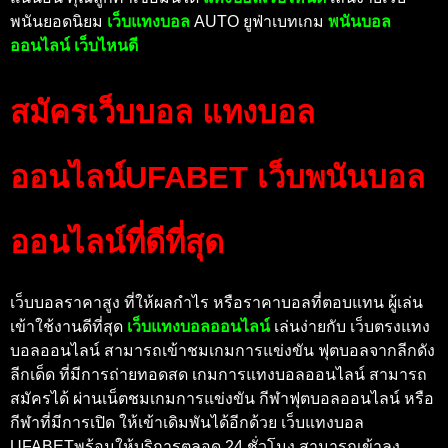
พนันยอดนิยม
เว็บแทงบอล
AUTO
ยูฟ่าเบทเกม
พนันบอล
ออนไลน์
เว็บไหนดี
สมัครเว็บบอล แทงบอล
ออนไลน์UFABET เว็บพนันบอล
ออนไลน์ที่ดีที่สุด
เว็บบอลราคาสูง ที่ให้ผลกำไร หรือราคาบอลที่ตอบแทน ผู้เล่น
เข้าใช้งานดีที่สุด
เว็บแทงบอลออนไลน์
เล่นง่ายกับ เว็บตรงแทง
บอลออนไลน์ สามารถเข้าชมเกมการแข่งขัน ฟุตบอลจากลีกดัง
ลีกเด็ด ที่มีการถ่ายทอดสด เกมการแทงบอลออนไลน์ สามารถ
สมัครได้ ผ่านเน็ตชมเกมการแข่งขัน กีฬาฟุตบอลออนไลน์ หรือ
กีฬาที่มีการเปิด ให้เข้าเดิมพันได้อีกด้วย เว็บแทงบอล
UFABETพร้อมให้บริการตลอด 24 ชั่วโมง สามารถเข้าลง