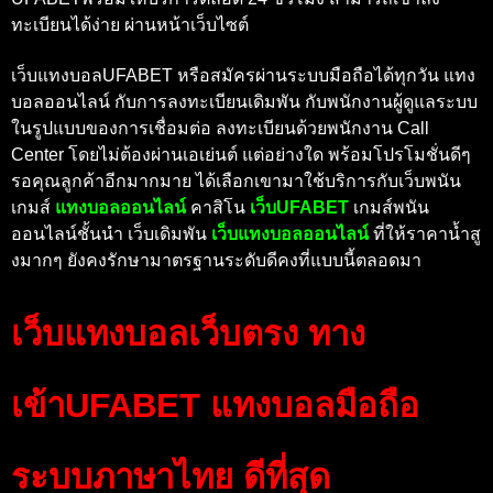
ทะเบียนได้ง่าย ผ่านหน้าเว็บไซต์
เว็บแทงบอลUFABET หรือสมัครผ่านระบบมือถือได้ทุกวัน แทง
บอลออนไลน์ กับการลงทะเบียนเดิมพัน กับพนักงานผู้ดูแลระบบ
ในรูปแบบของการเชื่อมต่อ ลงทะเบียนด้วยพนักงาน Call
Center โดยไม่ต้องผ่านเอเย่นต์ แต่อย่างใด พร้อมโปรโมชั่นดีๆ
รอคุณลูกค้าอีกมากมาย ได้เลือกเขามาใช้บริการกับเว็บพนัน
เกมส์
แทงบอลออนไลน์
คาสิโน
เว็บUFABET
เกมส์พนัน
ออนไลน์ชั้นนำ เว็บเดิมพัน
เว็บแทงบอลออนไลน์
ที่ให้ราคาน้ำสู
งมากๆ ยังคงรักษามาตรฐานระดับดีคงที่แบบนี้ตลอดมา
เว็บแทงบอลเว็บตรง ทาง
เข้าUFABET แทงบอลมือถือ
ระบบภาษาไทย ดีที่สุด