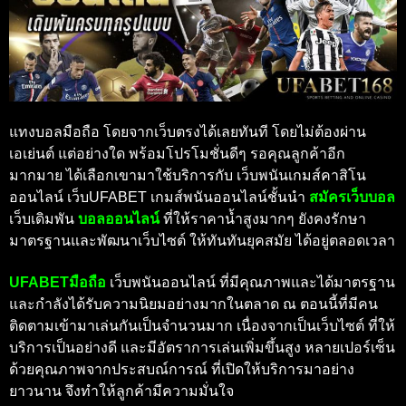
แทงบอลมือถือ โดยจากเว็บตรงได้เลยทันที โดยไม่ต้องผ่าน
เอเย่นต์ แต่อย่างใด พร้อมโปรโมชั่นดีๆ รอคุณลูกค้าอีก
มากมาย ได้เลือกเขามาใช้บริการกับ เว็บพนันเกมส์คาสิโน
ออนไลน์ เว็บUFABET เกมส์พนันออนไลน์ชั้นนำ
สมัครเว็บบอล
เว็บเดิมพัน
บอลออนไลน์
ที่ให้ราคาน้ำสูงมากๆ ยังคงรักษา
มาตรฐานและพัฒนาเว็บไซต์ ให้ทันทันยุคสมัย ได้อยู่ตลอดเวลา
UFABETมือถือ
เว็บพนันออนไลน์
ที่มีคุณภาพและได้มาตรฐาน
และกำลังได้รับความนิยมอย่างมากในตลาด ณ ตอนนี้ที่มีคน
ติดตามเข้ามาเล่นกันเป็นจำนวนมาก เนื่องจากเป็นเว็บไซต์ ที่ให้
บริการเป็นอย่างดี และมีอัตราการเล่นเพิ่มขึ้นสูง หลายเปอร์เซ็น
ด้วยคุณภาพจากประสบณ์การณ์ ที่เปิดให้บริการมาอย่าง
ยาวนาน จึงทำให้ลูกค้ามีความมั่นใจ