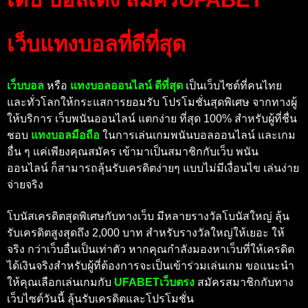
เว็บแทงบอลที่ดีที่สุด
เว็บบอล
หรือ
แทงบอลออนไลน์ ดีที่สุด
เป็นเว็บไซต์ที่คนไทย
และทั่วโลกให้กระแสการยอมรับ
โปรโมชั่นสุดพิเศษ
จากทางผู้
ให้บริการ เว็บพนันออนไลน์
แตกง่าย
ที่สุด 100% สำหรับผู้ที่ชื่น
ชอบ
แทงบอลมือถือ
ในการเล่นเกมพนันบอลออนไลน์ และเกม
อื่น ๆ แค่เพียงคุณสมัคร เข้ามาเป็นสมาชิกกับเว็บ
พนัน
ออนไลน์
ก็สามารถลุ้นรับเครดิตง่ายๆ
แบบไม่มีเงื่อนไข เล่นง่าย
จ่ายจริง
โบนัสเครดิตสุดพิเศษกับทางเว็บ มีหลายรางวัลโบนัสใหญ่ ลุ้น
รับเครดิตสูงสุดถึง 2,000 บาท สำหรับรางวัลใหญ่ให้เยอะ ให้
จริง กว่าเว็บอื่นเป็นเท่าตัว หากคุณกำลังมองหาเว็บที่ให้เครดิต
ได้เงินจริงสำหรับผู้ที่ต้องการจะเป็นเข้าร่วมเล่นเกม ขอแนะนำ
ให้คุณเลือกเล่นเกมกับ
UFABET
เว็บตรง
สมัครสมาชิกกับทาง
เว็บไซต์วันนี้
ลุ้นรับเครดิตและโปรโมชั่น