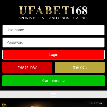
สมัครสมาชิก
ฝาก ถอน
ติดต่อสอบถาม