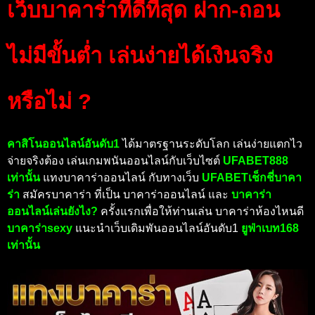
เว็บบาคาร่าที่ดีที่สุด ฝาก-ถอน
ไม่มีขั้นต่ำ เล่นง่ายได้เงินจริง
หรือไม่ ?
คาสิโนออนไลน์อันดับ1
ได้มาตรฐานระดับโลก เล่นง่ายแตกไว
จ่ายจริงต้อง เล่นเกมพนันออนไลน์กับเว็บไซต์
UFABET888
เท่านั้น
แทงบาคาร่าออนไลน์ กับทางเว็บ
UFABETเช็กชี่บาคา
ร่า
สมัครบาคาร่า ที่เป็น บาคาร่าออนไลน์ และ
บาคาร่า
ออนไลน์เล่นยังไง?
ครั้งแรกเพื่อให้ท่านเล่น บาคาร่าห้องไหนดี
บาคาร่าsexy
แนะนำเว็บเดิมพันออนไลน์อันดับ1
ยูฟ่าเบท168
เท่านั้น