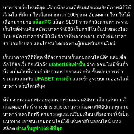
บาคาร่าเว็บไหนดีสุด เลือกห้องเกมทีทันสมัยแถมยังมีภาพมิติให้
สีสดใส ที่มีเกมให้เลือกมากกว่า 100ๆ เกม อัปเดตเกมใหม่ให้ได้
เลือกมากมาย
สล็อตPG
สล็อต SLOT ท่านกำลังตามหา เพราะ
เว็บไซต์ท่านคือ สมัครบาคาร่า888 เว็บคาสิโนชั้นนำของเมือง
ไทย สมัครบาคาร่า888 มีบริการที่หลากหลาย อาทิเช่น บาคา
ร่า เกมยิงปลา และไก่ชน โดยเฉพาะผู้เล่นพนันออนไลน์
เว็บบาคาร่าที่ดีที่สุด ที่ต้องการหาเว็บเกมออนไลน์ดีๆ และเชื่อ
ถือได้สักเว็บต้องนึกถึง
ufabet168เท่านั้น
ฝาก-ถอน ไม่มีขั้นต่ำ
นี่คงเป็นเว็บที่ท่านกำลังตามหาอย่างแท้จริง ขั้นตอนการเข้า
ร่วมเล่นเกมกับ
UFABET ทางเข้า
และเข้าสู่ระบบเกมออนไลน์
บาคาร่าเว็บไหนดีสุด
มีทีมงานคุณภาพคอยดูแลทุกท่านตลอด24ชม เลือกเล่นเกมส์
สล็อตออนไลน์ ทางเข้าslot joker สูตรสล็อต สถิติอัปเดตทุกเกม
บาคาร่าเครดิตฟรี สามารถดูและเปรียบเทียบ เพื่อเอามาใช้เป็น
แนวทาง เอาชนะเกมออนไลน์ได้ เล่นคาสิโนออนไลน์ แทง
สล็อต
ผ่านเว็บยูฟ่า168 ดีที่สุด