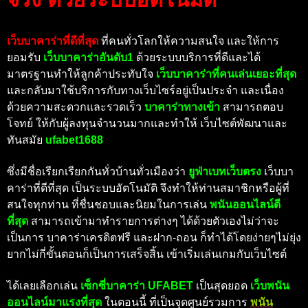
เว็บบาคาร่าที่ดีที่สุด
ที่คนทั่วโลกให้ความสนใจ และให้การ
ยอมรับ
เว็บบาคาร่าอันดับ1
ด้วยระบบบริการที่ดีและได้
มาตรฐานทำให้ลูกค้าประทับใจ
เว็บบาคาร่าที่คนเล่นเยอะที่สุด
และกลับมาใช้บริการกับทางเว็บไซร์อยู่เป็นประจำ และเนื่อง
ด้วยความสะดวกและรวดเร็ว
บาคาร่าทางเข้า
สามารถตอบ
โจทย์ ให้กับผู้ลงทุนจำนวนมากและทำให้ เว็บไซต์พัฒนาและ
ทันสมัย
ufabet1688
ซึ่งมีชื่อเรียกเรียกกันทั่วบ้านทั่วเมืองว่า
ยูฟ่าเบทเว็บตรง
เว็บบา
คาร่าที่ดีที่สุด เป็นระบบอัตโนมัติ จึงทำให้ท่านสมาชิกหรือผู้ที่
สนใจทุกท่าน ที่ชื่นชอบและนิยมในการเล่น
พนันออนไลน์ดี
ที่สุด
สามารถเข้ามาทำรายการต่างๆ ได้ด้วยตัวเองไม่ว่าจะ
เป็นการ บาคาร่าเครดิตฟรี และฝาก-ถอน ก็ทำได้โดยง่ายๆไม่ยุ่ง
ยากไม่กี่ขั้นตอนก็เป็นการเสร็จสิ้น เข้าเริ่มเล่นเกมกับเว็บไซต์
ได้เลยเลือกเล่น
เซ็กซี่บาคาร่า UFABET
เป็นสุดยอด
เว็บพนัน
ออนไลน์มาแรงที่สุด
ในตอนนี้ ที่เป็นจุดศูนย์รวมการ
พนัน