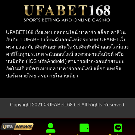
UFABET168 เว็บแทงบอลออนไลน์ บาคาร่า สล็อต คาสิโน
อันดับ 1 UFABET เว็บพนันออนไลน์ครบวงจร UFABETเว็บ
ตรง ปลอดภัย เดิมพันอย่างมั่นใจ รับเดิมพันกีฬาออนไลน์และ
คาสิโนทุกประเภท พนันออนไลน์ สะดวกผ่านเว็บไซต์ หรือ
บนมือถือ ( iOS หรือAndroid ) สามารถฝาก-ถอนด้วยระบบ
อัตโนมัติ สมัครแทงบอล บาคาร่าออนไลน์ สล็อต แทงอีส
ปอร์ต มวยไทย ครบภายในเว็บเดียว
Copyright 2021 ©UFABet168.bet All Rights Reserved.