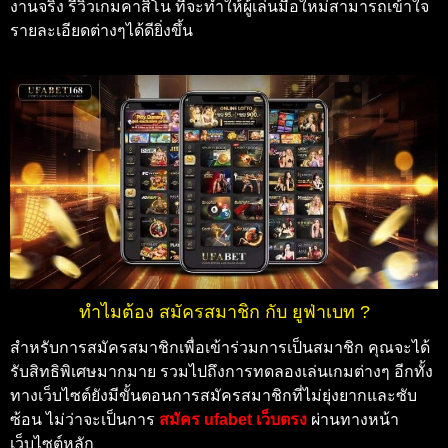
งานจริง รีวิวเกมคาสิโน ที่จะทำให้ผู้เล่นมือใหม่สามารถเข้าใจ
รายละเอียดต่างๆได้ดียิ่งขึ้น
ทำไมต้อง สมัครสมาชิก กับ ยูฟ่าเบท ?
สำหรับการสมัครสมาชิกเพื่อเข้าร่วมการเป็นสมาชิก คุณจะได้
รับสิทธิพิเศษมากมาย รวมไปถึงการทดลองเล่นเกมต่างๆ อีกทั้ง
ทางเว็บไซต์ยังมีขั้นตอนการสมัครสมาชิกที่ไม่ยุ่งยากและซับ
ซ้อน ไม่ว่าจะเป็นการ
สมัคร ufabet เว็บตรง
ผ่านทางหน้า
เว็บไซต์หลัก