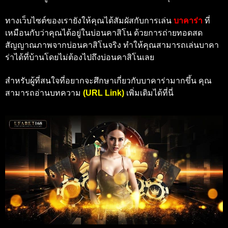
ทางเว็บไซต์ของเรายังให้คุณได้สัมผัสกับการเล่น
บาคาร่า
ที่
เหมือนกับว่าคุณได้อยู่ในบ่อนคาสิโน ด้วยการถ่ายทอดสด
สัญญาณภาพจากบ่อนคาสิโนจริง ทำให้คุณสามารถเล่นบาคา
ร่าได้ที่บ้านโดยไม่ต้องไปถึงบ่อนคาสิโนเลย
สำหรับผู้ที่สนใจที่อยากจะศึกษาเกี่ยวกับบาคาร่ามากขึ้น คุณ
สามารถอ่านบทความ
(URL Link)
เพิ่มเติมได้ที่นี่