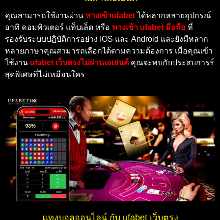
คุณสามารถใช้งานผ่าน
ทางเข้าufabet
ได้หลากหลายอุปกรณ์
อาทิ คอมพิวเตอร์ แท็บเล็ต หรือ
ทางเข้า ufabet มือถือ
ที่
รองรับระบบปฏิบัติการอย่าง IOS และ Android และยังมีหลาก
หลายภาษาคุณสามารถเลือกได้ตามความต้องการ เมื่อคุณเข้า
ใช้งาน
ufabet เว็บตรงไม่ผ่านเอเย่นต์
คุณจะพบกับประสบการร์
สุดพิเศษที่ไม่เหมือนใคร
แทงบอลออนไลน์ กับ ufabet เว็บตรง