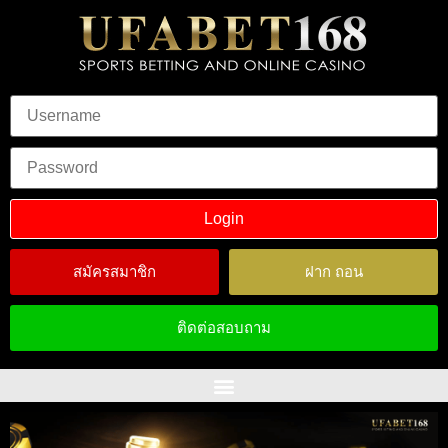
สมัครสมาชิก
ฝาก ถอน
ติดต่อสอบถาม