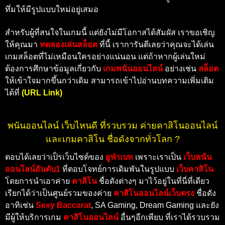
ทึ่มให้มีรูปแบบใหม่อยู่เสมอ
สำหรับผู้ที่สนใจในเกมนี้ แต่ยังไม่มีโอกาสได้สัมผัส เราขอเชิญ
ให้คุณมา
ทดลองเล่นสล็อต
ที่นี้ เราการันตีเลยว่าคุณจะได้เล่น
เกมสล็อตที่ไม่เหมือนใครอย่างแน่นอน แต่ถ้าหากผู้เล่นใหม่
ต้องการศึกษาข้อมูลเกี่ยวกับ
เกมพนันออนไลน์
อย่างเช่น
สล็อต
ให้เข้าใจมากขึ้นกว่าเดิม สามารถเข้าไปอ่านบทความเพิ่มเติม
ได้ที่
(URL Link)
พนันออนไลน์ เว็บไหนดี ที่รวบรวม ค่ายคาสิโนออนไลน์
และเกมคาสิโน ชื่อดังจากทั่วโลก ?
ตอบได้เลยว่าเป็รเว็บไซต์ของ
ยูฟ่าเบท
เพราะเราเป็น
เว็บพนัน
ออนไลน์อันดับ1
ที่ตอบโจทย์การเดิมพันในรูปแบบ
เว็บคาสิโน
โดยการนำเอาค่าย
คาสิโน
ชื่อดังต่างๆ มาไว้อยู่ในที่นี่ที่เดียว
เรียกได้ว่าเป็นศูนย์รวมของค่าย
คาสิโนออนไลน์เว็บตรง
ชื่อดัง
อาทิเช่น
Sexy Baccarat
, SA Gaming, Dream Gaming และยัง
มีผู้ให้บริการเกม
คาสิโนออนไลน์
อื่นๆอีกเพียบ ที่เราได้รวบรวม