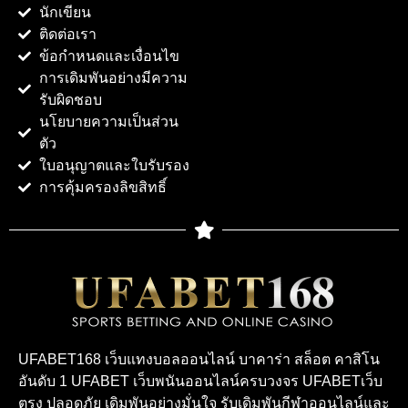
นักเขียน
ติดต่อเรา
ข้อกำหนดและเงื่อนไข
การเดิมพันอย่างมีความ
รับผิดชอบ
นโยบายความเป็นส่วน
ตัว
ใบอนุญาตและใบรับรอง
การคุ้มครองลิขสิทธิ์
UFABET168 เว็บแทงบอลออนไลน์ บาคาร่า สล็อต คาสิโน
อันดับ 1 UFABET เว็บพนันออนไลน์ครบวงจร UFABETเว็บ
ตรง ปลอดภัย เดิมพันอย่างมั่นใจ รับเดิมพันกีฬาออนไลน์และ