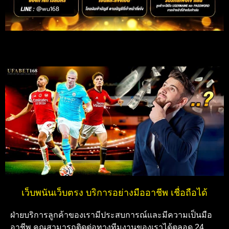
เว็บพนันเว็บตรง บริการอย่างมืออาชีพ เชื่อถือได้
ฝ่ายบริการลูกค้าของเรามีประสบการณ์และมีความเป็นมือ
อาชีพ คุณสามารถติดต่อทางทีมงานของเราได้ตลอด 24