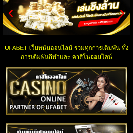
UFABET เว็บพนันออนไลน์ รวมทุกการเดิมพัน ทั้ง
การเดิมพันกีฬาและ คาสิโนออนไลน์