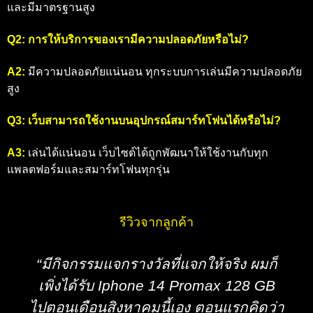
และมีมาตรฐานสูง
Q2: การให้บริการของเรามีความปลอดภัยหรือไม่?
A2:
มีความปลอดภัยแน่นอน ทุกระบบการเล่นมีความปลอดภัย
สูง
Q3: เว็บสามารถใช้งานบนอุปกรณ์สมาร์ทโฟนได้หรือไม่?
A3:
เล่นได้แน่นอน เว็บไซต์ได้ถูกพัฒนาให้ใช้งานกับทุก
แพลตฟอร์มและสมาร์ทโฟนทุกรุ่น
รีวิวจากลูกค้า
“มีกิจกรรมแจกรางวัลที่แจกให้จริง ผมก็
เพิ่งได้รับ Iphone 14 Promax 128 GB
ไปตอนเดือนสิงหาคมนี้เอง ตอนแรกคิดว่า