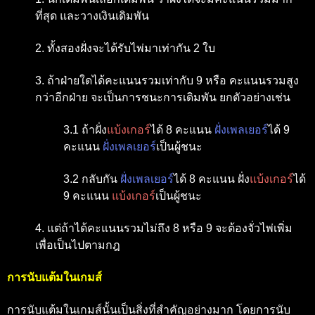
ที่สุด และวางเงินเดิมพัน
2. ทั้งสองฝั่งจะได้รับไพ่มาเท่ากัน 2 ใบ
3. ถ้าฝ่ายใดได้คะแนนรวมเท่ากับ 9 หรือ คะแนนรวมสูง
กว่าอีกฝ่าย จะเป็นการชนะการเดิมพัน ยกตัวอย่างเช่น
3.1 ถ้าฝั่ง
แบ้งเกอร์
ได้ 8 คะแนน
ฝั่งเพลเยอร์
ได้ 9
คะแนน
ฝั่งเพลเยอร์
เป็นผู้ชนะ
3.2 กลับกัน
ฝั่งเพลเยอร์
ได้ 8 คะแนน ฝั่ง
แบ้งเกอร์
ได้
9 คะแนน
แบ้งเกอร์
เป็นผู้ชนะ
4. แต่ถ้าได้คะแนนรวมไม่ถึง 8 หรือ 9 จะต้องจั่วไพ่เพิ่ม
เพื่อเป็นไปตามกฎ
การนับแต้มในเกมส์
การนับแต้มในเกมส์นั้นเป็นสิ่งที่สำคัญอย่างมาก โดยการนับ