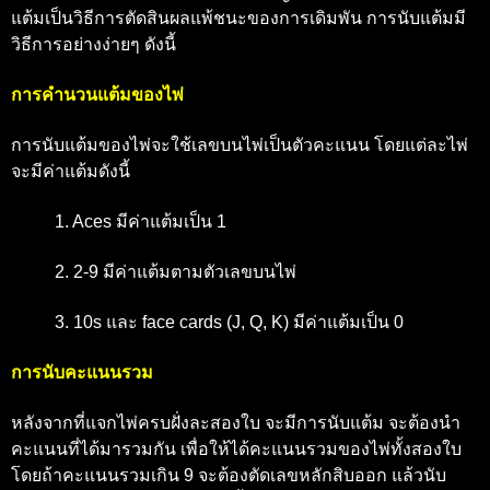
แต้มเป็นวิธีการตัดสินผลแพ้ชนะของการเดิมพัน การนับแต้มมี
วิธีการอย่างง่ายๆ ดังนี้
การคำนวนแต้มของไพ่
การนับแต้มของไพ่จะใช้เลขบนไพ่เป็นตัวคะแนน โดยแต่ละไพ่
จะมีค่าแต้มดังนี้
1. Aces มีค่าแต้มเป็น 1
2. 2-9 มีค่าแต้มตามตัวเลขบนไพ่
3. 10s และ face cards (J, Q, K) มีค่าแต้มเป็น 0
การนับคะแนนรวม
หลังจากที่แจกไพ่ครบฝั่งละสองใบ จะมีการนับแต้ม จะต้องนำ
คะแนนที่ได้มารวมกัน เพื่อให้ได้คะแนนรวมของไพ่ทั้งสองใบ
โดยถ้าคะแนนรวมเกิน 9 จะต้องตัดเลขหลักสิบออก แล้วนับ