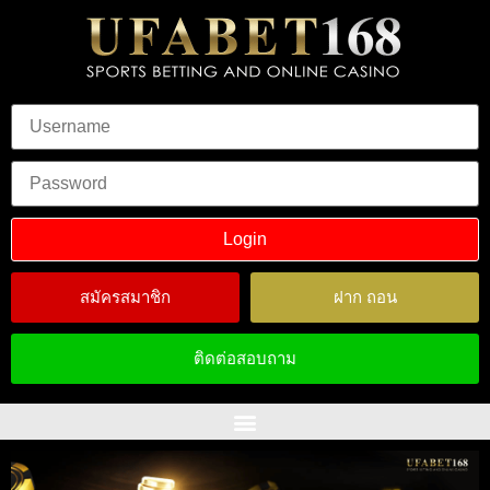
สมัครสมาชิก
ฝาก ถอน
ติดต่อสอบถาม