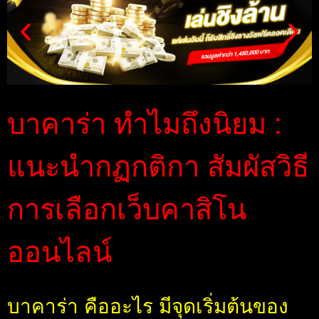
บาคาร่า ทำไมถึงนิยม :
แนะนำกฏกติกา สัมผัสวิธี
การเลือกเว็บคาสิโน
ออนไลน์
บาคาร่า คืออะไร มีจุดเริ่มต้นของ