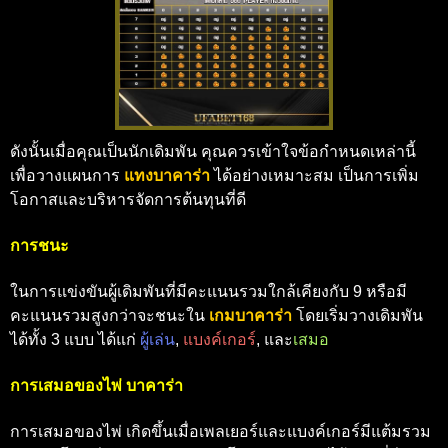
ดังนั้นเมื่อคุณเป็นนักเดิมพัน คุณควรเข้าใจข้อกำหนดเหล่านี้
เพื่อวางแผนการ
แทงบาคาร่า
ได้อย่างเหมาะสม เป็นการเพิ่ม
โอกาสและบริหารจัดการต้นทุนที่ดี
การชนะ
ในการแข่งขันผู้เดิมพันที่มีคะแนนรวมใกล้เคียงกับ 9 หรือมี
คะแนนรวมสูงกว่าจะชนะใน
เกมบาคาร่า
โดยเริ่มวางเดิมพัน
ได้ทั้ง 3 แบบ ได้แก่
ผู้เล่น
,
แบงค์เกอร์
, และ
เสมอ
การเสมอของไพ่ บาคาร่า
การเสมอของไพ่ เกิดขึ้นเมื่อเพลเยอร์และแบงค์เกอร์มีแต้มรวม