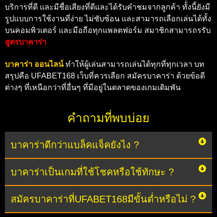
บริการที่ดี และมีชื่อเสียงที่ดีและได้รับคำชมจากลูกค้า ทั้งนี้ยังมี
รูปแบบการใช้งานที่ง่าย ไม่ซับซ้อน และสามารถเลือกเล่นได้ทั้ง
บนคอมพิวเตอร์ และมือถือทุกแพลตฟอร์ม สมาชิกสามารถรรับ
สูตรบาคาร่า
บาคาร่า ออนไลน์
ทำให้ผู้เล่นสามารถเล่นได้ทุกที่ทุกเวลา บท
สรุปคือ UFABET168 เว็บที่ควรเลือก สมัครบาคาร่า ด้วยข้อดี
ต่างๆ ที่เหนือกว่าที่อื่นๆ ที่มีอยู่ในตลาดของเกมเดิมพัน
คำถามที่พบบ่อย
บาคาร่าดีกว่าแบล็คแจ็คยังไง ?
บาคาร่าเป็นเกมที่ใช้โชคหรือใช้ทักษะ ?
สมัครบาคาร่าที่UFABET168มีขั้นต่ำหรือไม่ ?