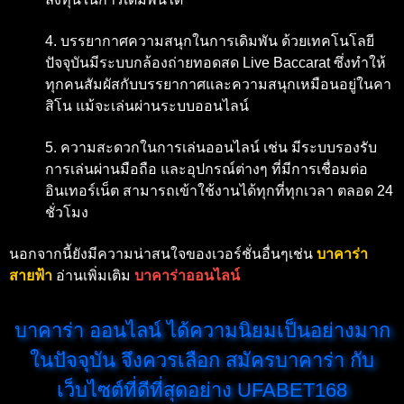
4. บรรยากาศความสนุกในการเดิมพัน ด้วยเทคโนโลยี
ปัจจุบันมีระบบกล้องถ่ายทอดสด Live Baccarat ซึ่งทำให้
ทุกคนสัมผัสกับบรรยากาศและความสนุกเหมือนอยู่ในคา
สิโน แม้จะเล่นผ่านระบบออนไลน์
5. ความสะดวกในการเล่นออนไลน์ เช่น มีระบบรองรับ
การเล่นผ่านมือถือ และอุปกรณ์ต่างๆ ที่มีการเชื่อมต่อ
อินเทอร์เน็ต สามารถเข้าใช้งานได้ทุกที่ทุกเวลา ตลอด 24
ชั่วโมง
นอกจากนี้ยังมีความน่าสนใจของเวอร์ชั่นอื่นๆเช่น
บาคาร่า
สายฟ้า
อ่านเพิ่มเติม
บาคาร่าออนไลน์
บาคาร่า ออนไลน์ ได้ความนิยมเป็นอย่างมาก
ในปัจจุบัน จึงควรเลือก สมัครบาคาร่า กับ
เว็บไซต์ที่ดีที่สุดอย่าง UFABET168