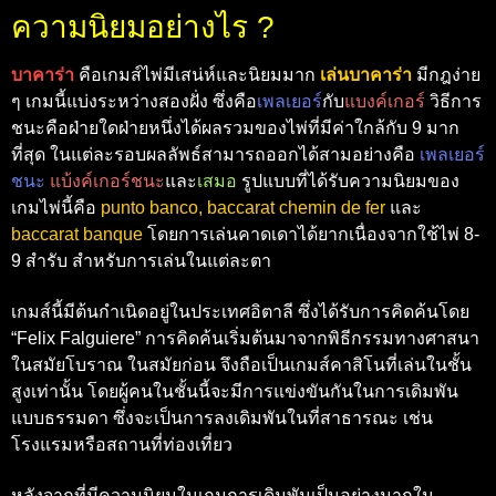
ความนิยมอย่างไร ?
บาคาร่า
คือเกมส์ไพ่มีเสน่ห์และนิยมมาก
เล่นบาคาร่า
มีกฎง่าย
ๆ เกมนี้แบ่งระหว่างสองฝั่ง ซึ่งคือ
เพลเยอร์
กับ
แบงค์เกอร์
วิธีการ
ชนะคือฝ่ายใดฝ่ายหนึ่งได้ผลรวมของไพ่ที่มีค่าใกล้กับ 9 มาก
ที่สุด ในแต่ละรอบผลลัพธ์สามารถออกได้สามอย่างคือ
เพลเยอร์
ชนะ
แบ้งค์เกอร์ชนะ
และ
เสมอ
รูปแบบที่ได้รับความนิยมของ
เกมไพ่นี้คือ
punto banco, baccarat chemin de fer
และ
baccarat banque
โดยการเล่นคาดเดาได้ยากเนื่องจากใช้ไพ่ 8-
9 สำรับ สำหรับการเล่นในแต่ละตา
เกมส์นี้มีต้นกำเนิดอยู่ในประเทศอิตาลี ซึ่งได้รับการคิดค้นโดย
“Felix Falguiere” การคิดค้นเริ่มต้นมาจากพิธีกรรมทางศาสนา
ในสมัยโบราณ ในสมัยก่อน จึงถือเป็นเกมส์คาสิโนที่เล่นในชั้น
สูงเท่านั้น โดยผู้คนในชั้นนี้จะมีการแข่งขันกันในการเดิมพัน
แบบธรรมดา ซึ่งจะเป็นการลงเดิมพันในที่สาธารณะ เช่น
โรงแรมหรือสถานที่ท่องเที่ยว
หลังจากที่มีความนิยมในเกมการเดิมพันเป็นอย่างมากใน