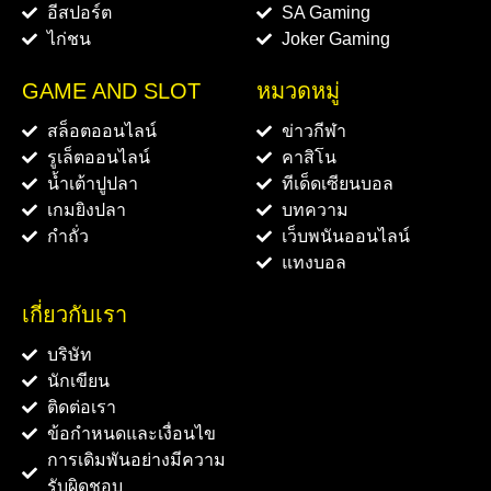
อีสปอร์ต
SA Gaming
ไก่ชน
Joker Gaming
GAME AND SLOT
หมวดหมู่
สล็อตออนไลน์
ข่าวกีฬา
รูเล็ตออนไลน์
คาสิโน
น้ำเต้าปูปลา
ทีเด็ดเซียนบอล
เกมยิงปลา
บทความ
กำถั่ว
เว็บพนันออนไลน์
แทงบอล
เกี่ยวกับเรา
บริษัท
นักเขียน
ติดต่อเรา
ข้อกำหนดและเงื่อนไข
การเดิมพันอย่างมีความ
รับผิดชอบ