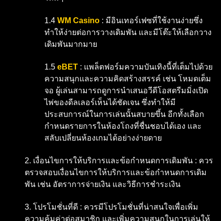
1.4
WM Casino
: มีอินเทอร์เฟซที่ใช้งานง่ายซึ่ง
ทำให้ง่ายต่อการวางเดิมพัน และมีโต๊ะให้เลือกวาง
เดิมพันมากมาย
1.5
eBET
: แพล็ตฟอร์มความบันเทิงนี้ที่เต็มไปด้วย
ความสนุกและความคิดสร้างสรรค์ เช่น โหมดเต็ม
จอ ผู้เล่นสามารถดูการนำเสนอวีดีโอสตรีมมิ่งเปิด
ไพ่ของดีลเลอร์เห็นได้ชัดเจน ซึ่งทำให้มี
ประสบการณ์ในการเล่นนั้นสบายขึ้น อีกทั้งเลือก
กำหนดรายการในห้องโถงที่ชื่นชอบได้เอง และ
สลับเปลี่ยนห้องเกมได้อย่างง่ายดาย
2. เงื่อนไขการให้บริการและข้อกำหนดการเดิมพัน : ควร
ตรวจสอบเงื่อนไขการให้บริการและข้อกำหนดการเดิม
พัน เช่น อัตราการจ่ายเงิน และวิธีการชำระเงิน
3. โปรโมชั่นที่ดี : ควรมีโปรโมชั่นที่น่าสนใจเพื่อเพิ่ม
ความคุ้มค่าต่อสมาชิก และเพิ่มความสนุกในการเล่นให้