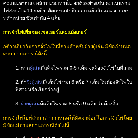
คะแนนจากเลขหลักหน่วยเท่านั้น ยกตัวอย่างเช่น คะแนนรวม
ไพ่สองเป็น 14 จะต้องตัดเลขหลักสิบออก แล้วนับแต้มจากเลข
หลักหน่วย ซึ่งเท่ากับ 4 แต้ม
การจั่วไพ่เพิ่มของเพลเยอร์และแบ้งเกอร์
กติกาเกี่ยวกับการจั่วไพ่ใบที่สามสำหรับฝ่ายผู้เล่น มีข้อกำหนด
ตามสถานการณ์ดังนี้
1. หาก
ผู้เล่น
มีแต้มไพ่รวม 0-5 แต้ม จะต้องจั่วไพ่ใบที่สาม
2. ถ้า
ฝั่งผู้เล่น
มีแต้มไพ่รวม 6 หรือ 7 แต้ม ไม่ต้องจั่วไพ่ใบ
ที่สามหรือเรียกว่าอยู่
3.
ฝ่ายผู้เล่น
มีแต้มไพ่รวม 8 หรือ 9 แต้ม ไม่ต้องจั่ว
การจั่วไพ่ใบที่สามกติกากำหนดให้ฝั่งเจ้ามือมีโอกาสจั่วไพ่โดย
มีข้อแม้ตามสถานการณ์ต่อไปนี้