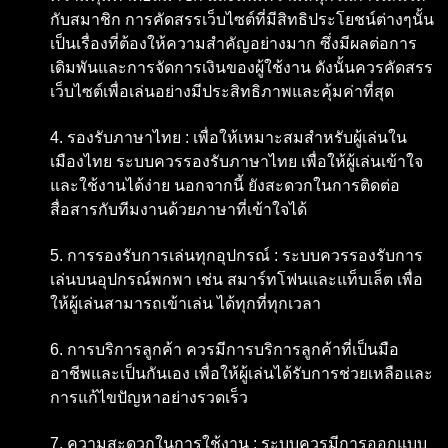
กับสมาชิก การคัดสรรเว็บไซต์ที่มีสิทธิประโยชน์ต่างๆนั้น
เป็นเรื่องที่ต้องให้ความสำคัญอย่างมาก ซึ่งมีผลต่อการ
เดิมพันและการจัดการเงินของผู้ใช้งาน ดังนั้นควรคัดสรร
เว็บไซต์เพื่อเล่นอย่างมีประสิทธิภาพและคุ้มค่าที่สุด
4. รองรับภาษาไทย : เพื่อให้เหมาะสมสำหรับผู้เล่นใน
เมืองไทย ระบบควรรองรับภาษาไทย เพื่อให้ผู้เล่นเข้าใจ
และใช้งานได้ง่าย นอกจากนี้ ยังสะดวกในการติดต่อ
สื่อสารกับทีมงานด้วยภาษาที่เข้าใจได้
5. การรองรับการเล่นทุกอุปกรณ์ : ระบบควรรองรับการ
เล่นบนอุปกรณ์พกพา เช่น สมาร์ทโฟนและแท็บเล็ต เพื่อ
ให้ผู้เล่นสามารถเข้าเล่น ได้ทุกที่ทุกเวลา
6. การบริการลูกค้า ควรมีการบริการลูกค้าที่เป็นมือ
อาชีพและเป็นกันเอง เพื่อให้ผู้เล่นได้รับการช่วยเหลือและ
การแก้ไขปัญหาอย่างรวดเร็ว
7. ความสะดวกในการใช้งาน : ระบบควรมีการออกแบบ