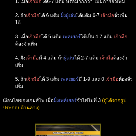
1. เมื่อ
เจ้ามือ
ได้6-7 แต้ม หรือมากกว่า ไม่มีการจั่วเพิ่ม
2. ถ้า
เจ้ามือ
ได้ 6 แต้ม
ฝั่งผู้เล่น
ได้แต้ม 6-7
เจ้ามือ
จั่วเพิ่ม
ได้
3. เมื่อ
เจ้ามือ
ได้ 5 แต้ม
เพลเยอร์
ได้เป็น 4-7 แต้ม
เจ้ามือ
ต้องจั่วเพิ่ม
4. ฝั่ง
เจ้ามือ
มี 4 แต้ม ถ้า
ผู้เล่น
ได้ 2-7 แต้ม
เจ้ามือ
ต้องจั่ว
เพิ่ม
5. ถ้า
เจ้ามือ
ได้ 3 แต้ม
เพลเยอร์
มี 1-9 และ 0
เจ้ามือ
ต้องจั่ว
เพิ่ม
เงื่อนไขของเกมส์ไพ่ เมื่อ
ฝั่งเพล์เยอร์
จั่วไพ่ใบที่ 3
(ดูได้จากรูป
ประกอบด้านล่าง)