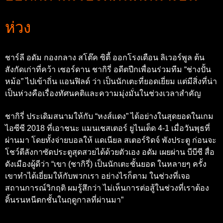
ห่วง
ชาร์ลี อดัม กองกลาง สโต๊ค ซิตี้ ออกโรงเตือน ลิเวอร์พูล ต้น
สังกัดเก่าที่คว้า เซอร์ดาน ชากิรี่ อดีตปีกเพื่อนร่วมทีม “ช่างปั้น
หม้อ” ไปเข้าถิ่น แอนฟิลด์ ว่า เป็นนักเตะที่ยอดเยี่ยม แต่มีสิ่งที่น่า
เป็นห่วงคือเรื่องทัศนคติและความมุ่งมั่นในช่วงเวลาสำคัญ
ชากิรี่ ประเดิมสนามให้กับ “หงส์แดง” ได้อย่างในสุดยอดในเกม
ไอซีซี 2018 ที่เอาชนะ แมนเชสเตอร์ ยูไนเต็ด 4-1 เมื่อวันพุธที่
ผ่านมา โดยทั้งจ่ายบอลให้ แดเนียล สเตอร์ริดจ์ พังประตู ก่อนจะ
โชว์ตีลังกาซัดประตูสุดสวยได้ด้วยตัวเอง อดัม เผยผ่าน บีบีซี สื่อ
ดังเมืองผู้ดีว่า “เขา (ชากิรี่) เป็นนักเตะชั้นยอด ในหลายๆ ครั้ง
เขาทำได้เยี่ยมให้กับพวกเรา อย่างไรก็ตาม ในช่วงที่เจอ
สถานการณ์วิกฤติ ผมรู้สึกว่า ไม่เห็นการต่อสู้ในช่วงที่เราต้อง
ดิ้นรนหนีตกชั้นในฤดูกาลที่ผ่านมา”