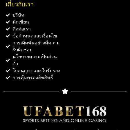
เกี่ยวกับเรา
บริษัท
นักเขียน
ติดต่อเรา
ข้อกำหนดและเงื่อนไข
การเดิมพันอย่างมีความ
รับผิดชอบ
นโยบายความเป็นส่วน
ตัว
ใบอนุญาตและใบรับรอง
การคุ้มครองลิขสิทธิ์