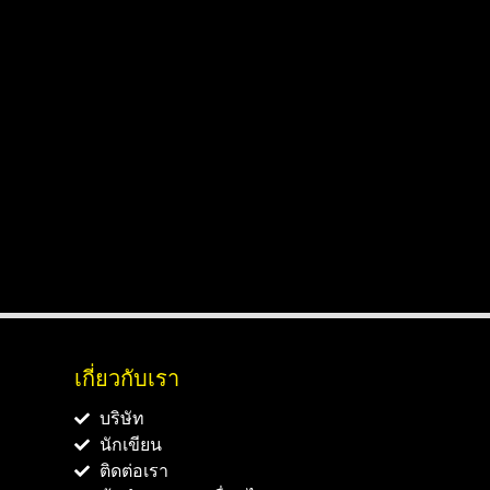
เกี่ยวกับเรา
บริษัท
นักเขียน
ติดต่อเรา