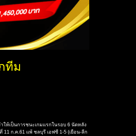
ูกทีม
25 ทำให้เป็นการชนะเกมแรกในรอบ 6 นัดหลัง
่ 11 ก.ค.61 แพ้ ชลบุรี เอฟซี 1-5 (เยือน-ลีก