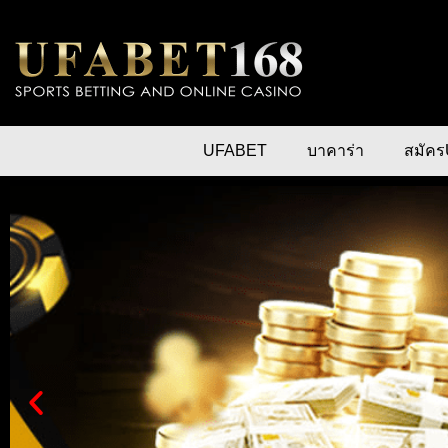
UFABET
บาคาร่า
สมัค