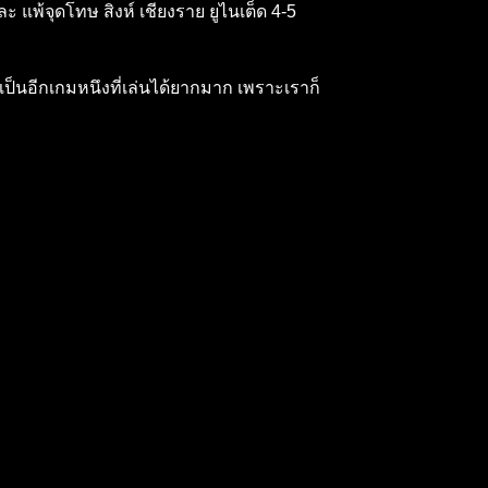
ละ แพ้จุดโทษ สิงห์ เชียงราย ยูไนเต็ด 4-5
็เป็นอีกเกมหนึงที่เล่นได้ยากมาก เพราะเราก็