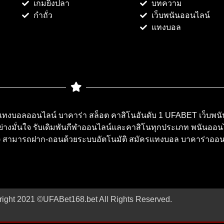
เกมยิงปลา
บทความ
กำถั่ว
เว็บพนันออนไลน์
แทงบอล
ทงบอลออนไลน์ บาคาร่า สล็อต คาสิโนอันดับ 1 UFABET เว็บพ
ย่างมั่นใจ รับเดิมพันกีฬาออนไลน์และคาสิโนทุกประเภท พนันออนไ
 ) สามารถฝาก-ถอนด้วยระบบอัตโนมัติ สมัครแทงบอล บาคาร่าออน
ight 2021 ©UFABet168.bet All Rights Reserved.