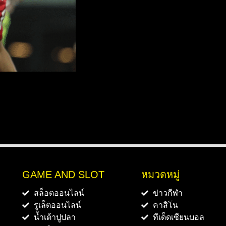
GAME AND SLOT
หมวดหมู่
สล็อตออนไลน์
ข่าวกีฬา
รูเล็ตออนไลน์
คาสิโน
น้ำเต้าปูปลา
ทีเด็ดเซียนบอล