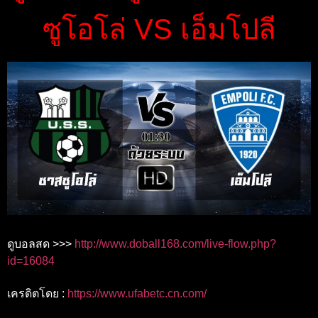
ซูโอโล่ VS เอ็มโปลี
ดูบอลสด >>>
http://www.doball168.com/live-flow.php?
id=16084
เครดิตโดย :
https://www.ufabetc.cn.com/