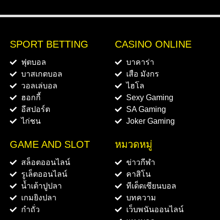
SPORT BETTING
CASINO ONLINE
ฟุตบอล
บาคาร่า
บาสเกตบอล
เสือ มังกร
วอลเล่บอล
ไฮโล
ฮอกกี้
Sexy Gaming
อีสปอร์ต
SA Gaming
ไก่ชน
Joker Gaming
GAME AND SLOT
หมวดหมู่
สล็อตออนไลน์
ข่าวกีฬา
รูเล็ตออนไลน์
คาสิโน
น้ำเต้าปูปลา
ทีเด็ดเซียนบอล
เกมยิงปลา
บทความ
กำถั่ว
เว็บพนันออนไลน์