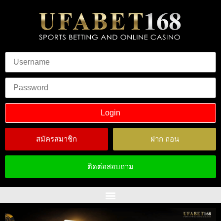
สมัครสมาชิก
ฝาก ถอน
ติดต่อสอบถาม