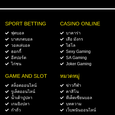
SPORT BETTING
CASINO ONLINE
ฟุตบอล
บาคาร่า
บาสเกตบอล
เสือ มังกร
วอลเล่บอล
ไฮโล
ฮอกกี้
Sexy Gaming
อีสปอร์ต
SA Gaming
ไก่ชน
Joker Gaming
GAME AND SLOT
หมวดหมู่
สล็อตออนไลน์
ข่าวกีฬา
รูเล็ตออนไลน์
คาสิโน
น้ำเต้าปูปลา
ทีเด็ดเซียนบอล
เกมยิงปลา
บทความ
กำถั่ว
เว็บพนันออนไลน์