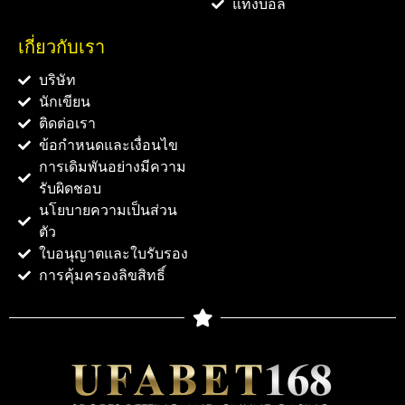
แทงบอล
เกี่ยวกับเรา
บริษัท
นักเขียน
ติดต่อเรา
ข้อกำหนดและเงื่อนไข
การเดิมพันอย่างมีความ
รับผิดชอบ
นโยบายความเป็นส่วน
ตัว
ใบอนุญาตและใบรับรอง
การคุ้มครองลิขสิทธิ์