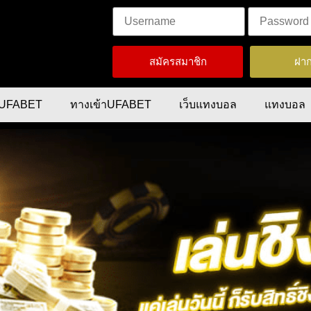
สมัครสมาชิก
ฝา
รUFABET
ทางเข้าUFABET
เว็บแทงบอล
แทงบอล