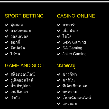
SPORT BETTING
CASINO ONLINE
ฟุตบอล
บาคาร่า
บาสเกตบอล
เสือ มังกร
วอลเล่บอล
ไฮโล
ฮอกกี้
Sexy Gaming
อีสปอร์ต
SA Gaming
ไก่ชน
Joker Gaming
GAME AND SLOT
หมวดหมู่
สล็อตออนไลน์
ข่าวกีฬา
รูเล็ตออนไลน์
คาสิโน
น้ำเต้าปูปลา
ทีเด็ดเซียนบอล
เกมยิงปลา
บทความ
กำถั่ว
เว็บพนันออนไลน์
แทงบอล