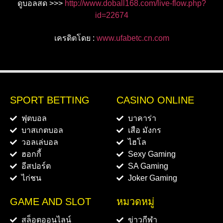
ดูบอลสด >>>
http://www.doball168.com/live-flow.php?
id=22674
เครดิตโดย :
www.ufabetc.cn.com
SPORT BETTING
CASINO ONLINE
ฟุตบอล
บาคาร่า
บาสเกตบอล
เสือ มังกร
วอลเล่บอล
ไฮโล
ฮอกกี้
Sexy Gaming
อีสปอร์ต
SA Gaming
ไก่ชน
Joker Gaming
GAME AND SLOT
หมวดหมู่
สล็อตออนไลน์
ข่าวกีฬา