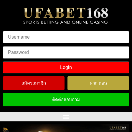
สมัครสมาชิก
ฝาก ถอน
ติดต่อสอบถาม