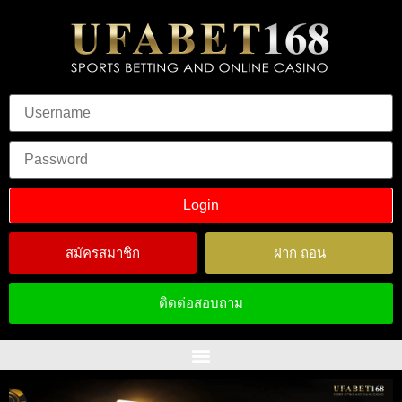
สมัครสมาชิก
ฝาก ถอน
ติดต่อสอบถาม