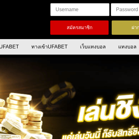
สมัครสมาชิก
ฝา
รUFABET
ทางเข้าUFABET
เว็บแทงบอล
แทงบอล