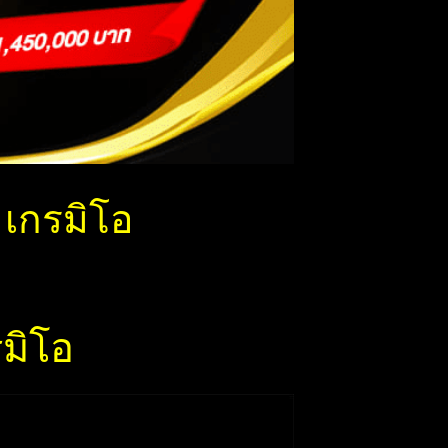
เกรมิโอ
มิโอ