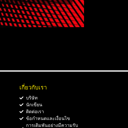
เกี่ยวกับเรา
บริษัท
นักเขียน
ติดต่อเรา
ข้อกำหนดและเงื่อนไข
การเดิมพันอย่างมีความรับ