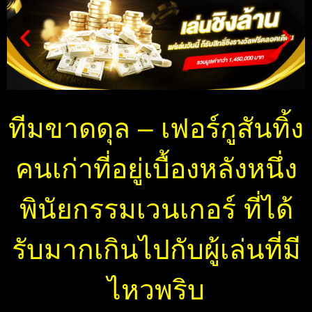
ทีมขาดดุล – เฟอร์กูสันทิ้ง
คนเก่าที่อยู่เบื้องหลังหนึ่ง
พินัยกรรมเวนเกอร์ ที่ได้
รับมากเกินไปกับผู้เล่นที่มี
ไหวพริบ