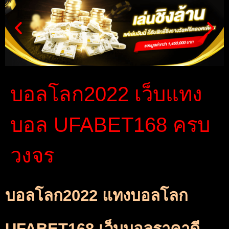
บอลโลก2022 เว็บแทง
บอล UFABET168 ครบ
วงจร
บอลโลก2022 แทงบอลโลก
UFABET168 เว็บบอลราคาดี