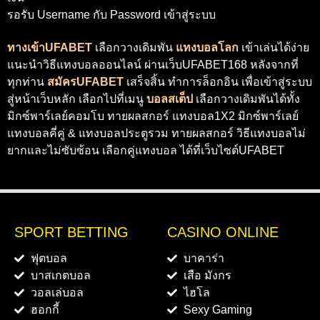
รอรับ Username กับ Password เข้าสู่ระบบ
ทางเข้าUFABET
เลือกวางเดิมพัน
แทงบอลโลก
เข้าเล่นได้ง่าย
แนะนำวิธีแทงบอลออนไลน์ ผ่านเว็บUFABET168 หลังจากที่
ทุกท่าน
สมัครUFABET
เสร็จสิ้น ทำการล็อกอิน เพื่อเข้าสู่ระบบ
สู่หน้าเว็บหลัก เลือกไปที่เมนู
บอลสเต็ป
เลือกวางเดิมพันได้ทั้ง
มิกซ์พาร์เลย์คอมโบ ทายผลสกอร์ แทงบอล1X2 มิกซ์พาร์เลย์
แทงบอลคี่คู่ & แทงบอลประตูรวม ทายผลสกอร์ วิธีแทงบอลไม่
ยากและไม่ซับซ้อน เลือกคู่แทงบอล ได้ที่เว็บไซต์UFABET
SPORT BETTING
CASINO ONLINE
ฟุตบอล
บาคาร่า
บาสเกตบอล
เสือ มังกร
วอลเล่บอล
ไฮโล
ฮอกกี้
Sexy Gaming