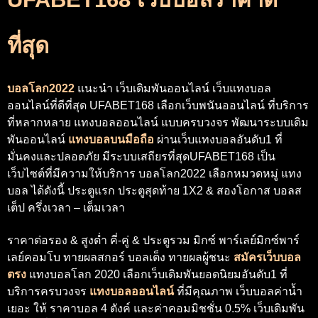
ที่สุด
บอลโลก2022
แนะนำ เว็บเดิมพันออนไลน์ เว็บแทงบอล
ออนไลน์ที่ดีที่สุด UFABET168 เลือกเว็บพนันออนไลน์ ที่บริการ
ที่หลากหลาย แทงบอลออนไลน์ แบบครบวงจร พัฒนาระบบเดิม
พันออนไลน์
แทงบอลบนมือถือ
ผ่านเว็บแทงบอลอันดับ1 ที่
มั่นคงและปลอดภัย มีระบบเสถียรที่สุดUFABET168 เป็น
เว็บไซต์ที่มีความให้บริการ บอลโลก2022 เลือกหมวดหมู่ แทง
บอล ได้ดังนี้
ประตูแรก ประตูสุดท้าย 1X2 & สองโอกาส บอลส
เต็ป ครึ่งเวลา – เต็มเวลา
ราคาต่อรอง & สูงต่ำ คี่-คู่ & ประตูรวม มิกซ์ พาร์เลย์
มิกซ์พาร์
เลย์คอมโบ ทายผลสกอร์ บอลเต็ง ทายผลผู้ชนะ
สมัครเว็บบอล
ตรง
แทงบอลโลก 2020 เลือกเว็บเดิมพันยอดนิยมอันดับ1 ที่
บริการครบวงจร
แทงบอลออนไลน์
ที่มีคุณภาพ เว็บบอลค่าน้ำ
เยอะ ให้ ราคาบอล 4 ตังค์ และค่าคอมมิชชั่น 0.5% เว็บเดิมพัน