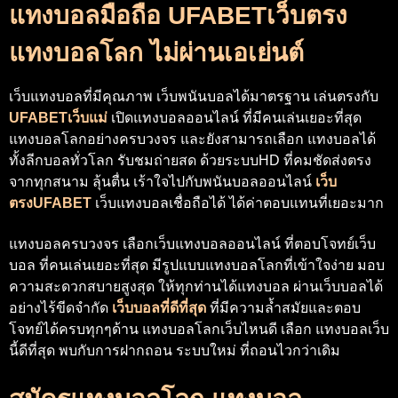
แทงบอลมือถือ UFABETเว็บตรง
แทงบอลโลก ไม่ผ่านเอเย่นต์
เว็บแทงบอลที่มีคุณภาพ เว็บพนันบอลได้มาตรฐาน เล่นตรงกับ
UFABETเว็บแม่
เปิดแทงบอลออนไลน์ ที่มีคนเล่นเยอะที่สุด
แทงบอลโลกอย่างครบวงจร และยังสามารถเลือก แทงบอลได้
ทั้งลีกบอลทั่วโลก รับชมถ่ายสด ด้วยระบบHD ที่คมชัดส่งตรง
จากทุกสนาม ลุ้นตื่น เร้าใจไปกับพนันบอลออนไลน์
เว็บ
ตรงUFABET
เว็บแทงบอลเชื่อถือได้ ได้ค่าตอบแทนที่เยอะมาก
แทงบอลครบวงจร เลือกเว็บแทงบอลออนไลน์ ที่ตอบโจทย์เว็บ
บอล ที่คนเล่นเยอะที่สุด มีรูปแบบแทงบอลโลกที่เข้าใจง่าย มอบ
ความสะดวกสบายสูงสุด ให้ทุกท่านได้แทงบอล ผ่านเว็บบอลได้
อย่างไร้ขีดจำกัด
เว็บบอลที่ดีที่สุด
ที่มีความล้ำสมัยและตอบ
โจทย์ได้ครบทุกๆด้าน แทงบอลโลกเว็บไหนดี เลือก แทงบอลเว็บ
นี้ดีที่สุด พบกับการฝากถอน ระบบใหม่ ที่ถอนไวกว่าเดิม