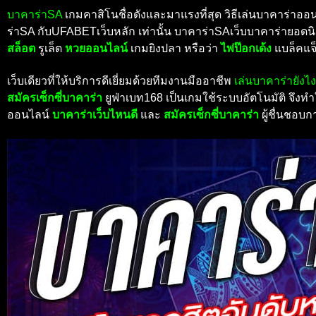
บาคาร่าSA
เกมคาสิโนชื่อดังและมาแรงที่สุด วิธีเล่นบาคาร่าออ
ร่าSA
กับUFABETเว็บหลัก
เท่านั้น บาคาร่าSAเว็บบาคาร่ายอ
สล็อต
รูเล็ต
หวยออนไลน์
เกมยิงปลา หรือว่า
ไพ่ป๊อกเด้ง
แบล็คแจ็
เว็บเดียว
ที่ให้บริการดีเยี่ยมด้วยทีมงาน
มืออาชีพ
เล่นบาคาร่ายังไง
สมัครเซ็กซี่
บาคาร่า
ยูฟ่าเบท168 เป็นเกมใช้ระบบอัตโนมัติ จึง
ออนไลน์
บาคาร่าเว็บไหนดี
และ
สมัครเซ็กซี่บาคาร่า
ผู้ชื่นชอบ