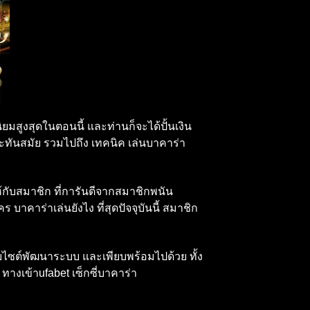
นิยมสูงสุดในตอนนี้
และท่านก็จะได้ปั้นเงิน
ทันสมัย รวมไปถึง เทคนิค เล่นบาคาร่า
้กับสมาชิก ที่การันตีจากสมาชิกพนัน
คร บาคาร่าเล่นยังไง ที่สุดปัจจุบันนี้ สมาชิก
บไซต์พัฒนาระบบ และเพียบพร้อมไปด้วย ทั้ง
ทางเข้าufabet เซ็กซี่บาคาร่า