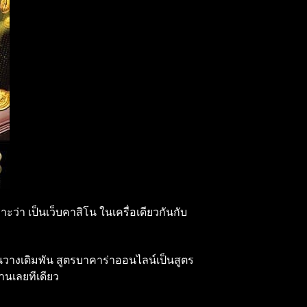
าะว่า เป็นเว็บคาสิโน ในเครื่อเดียวกันกับ
นวางเดิมพัน สูตรบาคาร่าออนไลน์เป็นสูตร
านเลยทีเดียว