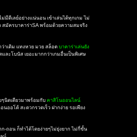
ดีเลย์อย่างแน่นอน เข้าเล่นได้ทุกเกม ไม่
ด
สมัครบาคาร่าSA
พร้อมด้วยความสมจริง
ร็ววกว่าเดิม แทงหวย มวย สล็อต
บาคาร่าเล่นยัง
ดิตและโบนัส เยอะมากกว่าเกมอื่นเป็นพิเศษ
่ายๆนิดเดียวมาพร้อมกับ
คาสิโนออนไลน์
อนออโต้
สะดวกรวดเร็ว
ฝากง่าย รอเพียง
-ถอน ก็ทำได้โดยง่ายๆไม่ยุ่งยาก ไม่กี่ขั้น
ลน์