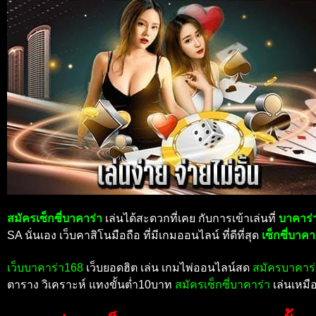
สมัครเซ็กซี่บาคาร่า
เล่นได้สะดวกที่เคย กับการเข้าเล่นที่
บาคาร่า
SA นั่นเอง เว็บคาสิโนมือถือ ที่มีเกมออนไลน์ ที่ดีที่สุด
เซ็กซี่บาคา
เว็บบาคาร่า168
เว็บยอดฮิต เล่น เกมไพ่ออนไลน์สด
สมัครบาคาร
ตาราง วิเคราะห์ แทงขั้นตํ่า10บาท
สมัครเซ็กซี่บาคาร่า
เล่นเหมื