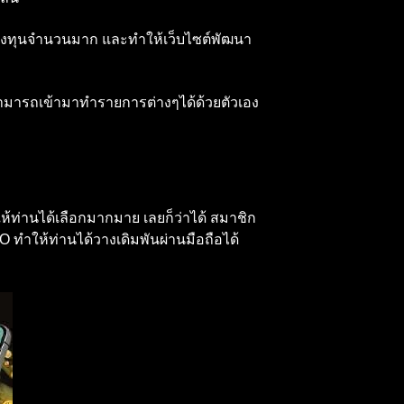
้ลงทุนจำนวนมาก และทำให้เว็บไซต์พัฒนา
ด สามารถเข้ามาทำรายการต่างๆได้ด้วยตัวเอง
ห้ท่านได้เลือกมากมาย เลยก็ว่าได้ สมาชิก
ทำให้ท่านได้วางเดิมพันผ่านมือถือได้