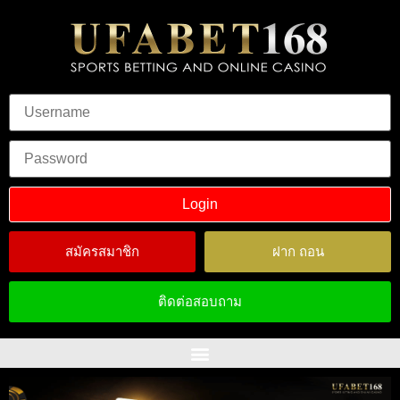
สมัครสมาชิก
ฝาก ถอน
ติดต่อสอบถาม