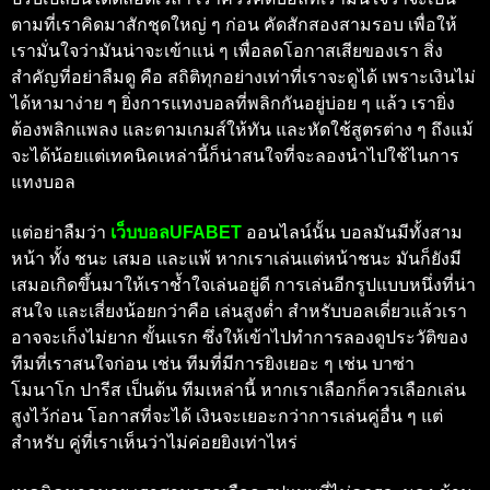
ตามที่เราคิดมาสักชุดใหญ่ ๆ ก่อน คัดสักสองสามรอบ เพื่อให้
เรามั่นใจว่ามันน่าจะเข้าแน่ ๆ เพื่อลดโอกาสเสียของเรา สิ่ง
สำคัญที่อย่าลืมดู คือ สถิติทุกอย่างเท่าที่เราจะดูได้ เพราะเงินไม่
ได้หามาง่าย ๆ ยิ่งการแทงบอลที่พลิกกันอยู่บ่อย ๆ แล้ว เรายิ่ง
ต้องพลิกแพลง และตามเกมส์ให้ทัน และหัดใช้สูตรต่าง ๆ ถึงแม้
จะได้น้อยแต่เทคนิคเหล่านี้ก็น่าสนใจที่จะลองนำไปใช้ไนการ
แทงบอล
แต่อย่าลืมว่า
เว็บบอล
UFABET
ออนไลน์นั้น บอลมันมีทั้งสาม
หน้า ทั้ง ชนะ เสมอ และแพ้ หากเราเล่นแต่หน้าชนะ มันก็ยังมี
เสมอเกิดขึ้นมาให้เราช้ำใจเล่นอยู่ดี การเล่นอีกรูปแบบหนึ่งที่น่า
สนใจ และเสี่ยงน้อยกว่าคือ เล่นสูงต่ำ สำหรับบอลเดี่ยวแล้วเรา
อาจจะเก็งไม่ยาก ขั้นแรก ซึ่งให้เข้าไปทำการลองดูประวัติของ
ทีมที่เราสนใจก่อน เช่น ทีมที่มีการยิงเยอะ ๆ เช่น บาซ่า
โมนาโก ปารีส เป็นต้น ทีมเหล่านี้ หากเราเลือกก็ควรเลือกเล่น
สูงไว้ก่อน โอกาสที่จะได้ เงินจะเยอะกว่าการเล่นคู่อื่น ๆ แต่
สำหรับ คู่ที่เราเห็นว่าไม่ค่อยยิงเท่าไหร่