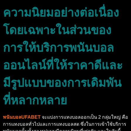
ความนิยมอย่างต่อเนื่อง
โดยเฉพาะในส่วนของ
การให้บริการพนันบอล
ออนไลน์ที่ให้ราคาดีและ
มีรูปแบบของการเดิมพัน
ที่หลากหลาย
พนันบอลUFABET
จะแบ่งการแทงบอลออกเป็น 2 กลุ่มใหญ่ คือ
การแทงบอลทั่วไปและการแทงบอลสด ซึ่งในการเข้าใช้บริการ