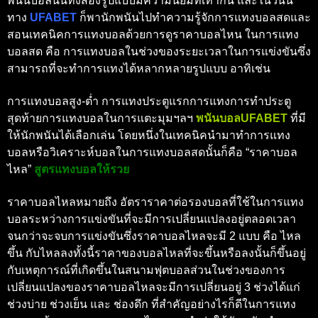
พนันบอลนั้นทั้งสองรูปแบบมีความนิยมที่เท่ากัน และในวันนี้
ทาง
UFABET
ก็พานักพนันไปทำความรู้จักการแทงบอลสดและ
สอนเทคนิคการแทงบอลด้วยการดูราคาบอลไหน ในการแทง
บอลสด คือ การแทงบอลในช่วงของระยะเวลาในการแข่งขันซึ่ง
สามารถที่จะทำการแทงได้หลากหลายรูปแบบ อาทิเช่น
การแทงบอลสูง-ต่ำ การแทงประตูแรกการแทงการทำประตู
สุดท้ายการแทงบอลในการแตะมุมฯลฯ
พนันบอลUFABET
ที่มี
ให้นักพนันได้เลือกเล่น โดยหนึ่งในเทคนิคนำมาทำการแทง
บอลหรือวิเคราะห์บอลในการแทงบอลสดนั้นก็คือ “ราคาบอล
ไหล”
สูตรแทงบอลให้รวย
ราคาบอลไหลหมายถึง อัตราราคาต่อรองบอลที่ใช้ในการแทง
บอลระหว่างการแข่งขันที่จะมีการเปลี่ยนแปลงอยู่ตลอดเวลา
จนกว่าจะจบการแข่งขันซึ่งราคาบอลไหลจะมี 2 แบบ คือ ไหล
ขึ้น กับไหลลงทั้งนี้ราคาของบอลไหลที่จะขึ้นหรือลงนั้นก็ขึ้นอยู่
กับเหตุการณ์ที่เกิดขึ้นในสนามฟุตบอลส่วนในช่วงของการ
เปลี่ยนแปลงของราคาบอลไหลจะมีการเปลี่ยนอยู่ 3 ช่วงได้แก่
ช่วงบ่าย ช่วงเย็น และ ช่องดึก ที่สำคัญอย่างไรก็ดีในการแทง