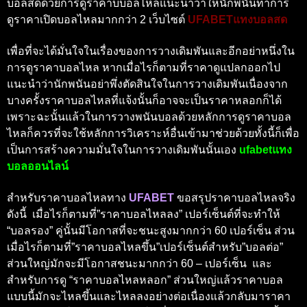
บอลสดด้วยการดูราคาบบอลไหลแนะนำว่าให้นักพนันทำการ
ดูราคาเปิดบอลไหลมากกว่า 2 เว็บไซต์
UFABETแทงบอลสด
เพื่อที่จะได้มั่นใจในเรื่องของการวางเดิมพันและอีกอย่าหนึ่งใน
การดูราคาบอลไหล หากเมื่อไรก็ตามที่ราคาดูแปลกออกไป
แนะนำว่านักพนันอย่าพึ่งตัดสินใจในการวางเดิมพันเนื่องจาก
บางครั้งราคาบอลไหลที่แจ้งนั้นก็อาจจะเป็นราคาหลอกก็ได้
เพราะฉะนั้นแล้วในการวางพนันบอลด้วยหลักการดูราคาบอล
ไหลก็ควรที่จะใช้หลักการวิเคราะห์อื่นเข้ามาช่วยด้วยทั้งนี้ก็เพื่อ
เป็นการสร้างความมั่นใจในการวางเดิมพันนั้นเอง
ufabetแทง
บอลออนไลน์
สำหรับราคาบอลไหลทาง
UFABET
ขอสรุปราคาบอลไหลจริง
ดังนี้ เมื่อไรก็ตามที่”ราคาบอลไหลลง” เปอร์เซ็นต์ที่จะทำให้
“บอลรอง” คู่นั้นมีโอกาสที่จะชนะสูงมากกว่า 60 เปอร์เซ็น ส่วน
เมื่อไรก็ตามที่”ราคาบอลไหลขึ้น”เปอร์เซ็นต์สำหรับ”บอลต่อ”
ส่วนใหญ่มักจะมีโอกาสชนะมากกว่า 60 – เปอร์เซ็น และ
สำหรับการดู “ราคาบอลไหลหลอก” ส่วนใหญ่แล้วราคาบอล
แบบนี้มักจะไหลขึ้นและไหลลงอย่างต่อเนื่องแล้วกลับมาราคา