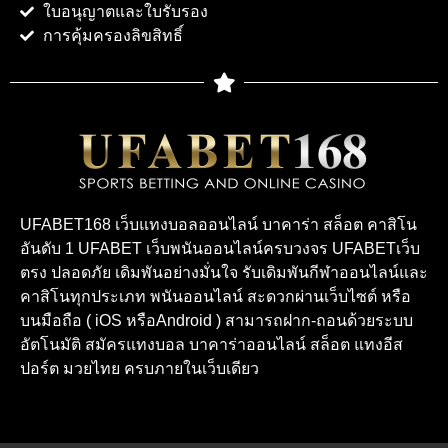
ใบอนุญาตและใบรับรอง
การคุ้มครองลิขสิทธิ์
UFABET168 เว็บแทงบอลออนไลน์ บาคาร่า สล็อต คาสิโน
อันดับ 1 UFABET เว็บพนันออนไลน์ครบวงจร UFABETเว็บ
ตรง ปลอดภัย เดิมพันอย่างมั่นใจ รับเดิมพันกีฬาออนไลน์และ
คาสิโนทุกประเภท พนันออนไลน์ สะดวกผ่านเว็บไซต์ หรือ
บนมือถือ ( iOS หรือAndroid ) สามารถฝาก-ถอนด้วยระบบ
อัตโนมัติ สมัครแทงบอล บาคาร่าออนไลน์ สล็อต แทงอีส
ปอร์ต มวยไทย ครบภายในเว็บเดียว