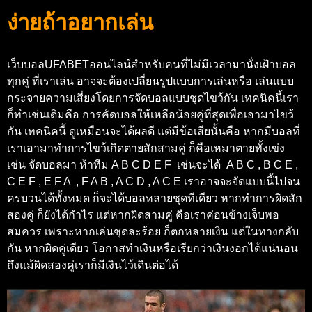
ง่ายถ้าอยากเล่น
เว็บบอล
UFABET
ออนไลน์สำหรับคนที่ไม่มีเวลามานั่งเฝ้าบอล
ทุกคู่ ที่เราเล่น อาจจะต้องเปลี่ยนรูปแบบการเล่นหรือ เล่นแบบ
กระจายความเสี่ยงโดยการจัดบอลแบบชุดไขว้กัน เทคนิคนี้เรา
ก็ทำเช่นเดิมคือ การคัดบอลให้เหลือน้อยคู่ที่สุดเพื่อเอามาไขว้
กัน เทคนิคนี้ ดูเหมือนจะได้ผลดี แต่มีข้อเสียนั้นคือ หากมีบอลที่
เราเอามาทำการไขว้เกิดตายสักสามคู่ ก็คือเหมาตายทั้งเข่ง
เช่น จัดบอลมา ห้าทีม
A B C D E F
เช่นจะได้
A B C , B C E ,
C E F , E F A , F A B , A C D , A C E
เราอาจจะจัดแบบนี้ไปจน
ครบวนได้ทั้งหมด ก็จะได้บอลหลายชุดทีเดียว หากทำการผิดสัก
สองคู่ ก็ยังได้กำไร แต่หากผิดสามคู่ คือเราค่อนข้างเจ็บพอ
สมควร เพราะหากเล่นชุดละร้อย ก็ตกหลายเงิน แต่ในทางกลับ
กัน หากผิดคู่เดียว โอกาสทำเงินหรือเรียกว่าเงินงอกได้แน่นอน
ถึงแม้ผิดสองคู่เราก็มีเงินไว้เดินต่อได้