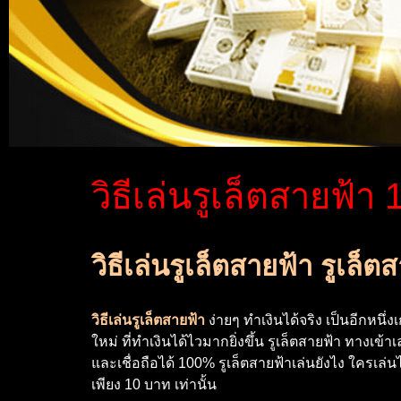
วิธีเล่นรูเล็ตสายฟ้า 
วิธีเล่นรูเล็ตสายฟ้า รูเล็ต
วิธีเล่นรูเล็ตสายฟ้า
ง่ายๆ ทำเงินได้จริง เป็นอีกหนึ่
ใหม่ ที่ทำเงินได้ไวมากยิ่งขึ้น
รูเล็ตสายฟ้า
ทางเข้าเล
และเชื่อถือได้ 100% รูเล็ตสายฟ้าเล่นยังไง ใครเล
เพียง 10 บาท เท่านั้น