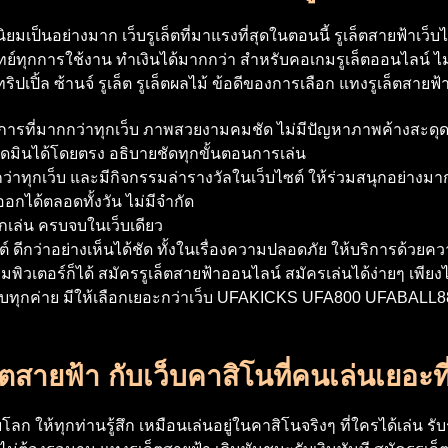
ยมเป็นอย่างมาก เว็บรูเล็ตที่มาแรงที่สุดในตอนนี้ รูเล็ตสายฟ้าเว็บไ
โจทย์ทุกการใช้งาน ทำเงินได้มากกว่า สำหรับคอเกมรูเล็ตออนไลน์ ไ
ิปเปิ้ล ซ้านจ์ รูเล็ต รูเล็ตผลไม้ ข้อดีของการเลือก แทงรูเล็ตสายฟ้า ก
การที่มากกว่าทุกเว็บ ภาพสวยงามคมชัด ไม่มีปัญหาภาพค้างสะดุ
ดมินได้โดยตรง อธิบายชัดทุกขั้นตอนการเล่น
ากกว่าทุกเว็บ และมีกิจกรรมล่ารางวัลในเว็บไซต์ ให้ร่วมสนุกอย่าง
ออกได้ตลอดทั้งวัน ไม่มีจำกัด
อกเล่น ครบจบในเว็บเดียว
นต์ ดีกว่าอย่างเห็นได้ชัด ทั้งในเรื่องความปลอดภัย ให้บริการด้วย
มพิวเตอร์ก็ได้
สมัครรูเล็ตสายฟ้าออนไลน์
สมัครเล่นได้ง่ายๆ เพียงไ
้เล่นครบทุกค่าย มีให้เลือกเยอะกว่าเว็บ UFAKICKS UFA800 UFABALL8
็ตสายฟ้า
กับเว็บคาสิโนที่คนเล่นเยอะที
ลก ให้ทุกท่านรู้สึก เหมือนเล่นอยู่ในคาสิโนจริงๆ ที่ใครได้เล่น รั