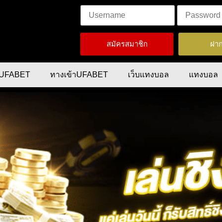
สมัครสมาชิก
ฝา
รUFABET
ทางเข้าUFABET
เว็บแทงบอล
แทงบอล