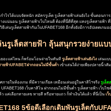
ง ทำกำไรได้แบบจัดหนัก
สมัครรูเล็ต
รูเล็ตสายฟ้าเล่นยังไง
ขั้นตอนการสม
แน่นอน รูเล็ตสายฟ้าเว็บไหนดี ต้องที่นี่ดีที่สุด แทงรูเล็ตสายฟ้า
วิธีเล่นรูเล็ตสายฟ้ากับเว็บUFABET168
อีกทั้งยังมีการอัปเดตเกม
่นรูเล็ตสายฟ้า ลุ้นสนุกรวยง่ายแบ
ได้เยอะแค่ไหน ก็พร้อมโอนจ่ายในทันที
รูเล็ตสายฟ้าเล่นยังไง
เล่นแบบ
ตสายฟ้าUFABETฝากถอนไม่มีขั้นต่ำ
เข้าเล่นได้ง่ายเพียงปลายนิ้วสั
กาศภายในห้องเกม ที่มีความเรียล เหมือนเล่นอยู่ในคาสิโฯจริง
รูเล็ต
ห้ UFABET168 เว็บคาสิโน ฝากถอนไม่มีขั้นต่ำ
รูเล็ตสายฟ้า
เว็บไซ
ว แค่เลือกทายเลข ทายสี หรือทายแถว ก็ทำเงินได้แล้ว ที่นี่เป็น
เว็
ET168 5ข้อดีเลือกเดิมพันรูเล็ตกับU