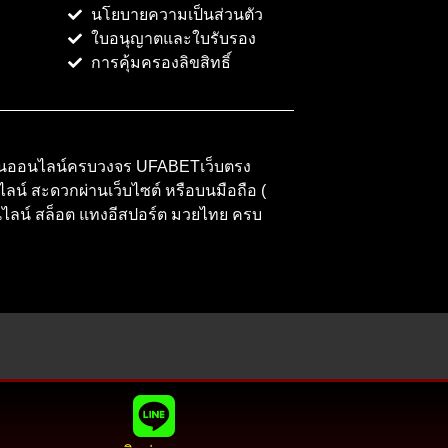
นโยบายความเป็นส่วนตัว
ใบอนุญาตและใบรับรอง
การคุ้มครองลิขสิทธิ์
นันออนไลน์ครบวงจร UFABETเว็บตรง
ลน์ สะดวกผ่านเว็บไซต์ หรือบนมือถือ (
ไลน์ สล็อต แทงอีสปอร์ต มวยไทย ครบ