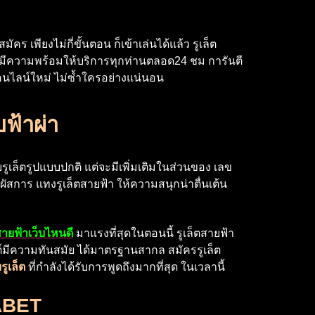
ัคร เพียงไม่กี่ขั้นตอน ก็เข้าเล่นได้แล้ว รูเล็ต
 ที่มีความพร้อมให้บริการทุกท่านตลอด24 ชม การันตี
ออนไลน์ใหม่ ไม่ซ้ำใครอย่างแน่นอน
บฟ้าผ่า
รูเล็ตรูปแบบปกติ แต่จะมีเพิ่มเติมในส่วนของ เลข
มผัสการ แทงรูเล็ตสายฟ้า ให้ความสนุกน่าตื่นเต้น
สายฟ้าเว็บไหนดี
มาแรงที่สุดในตอนนี้ รูเล็ตสายฟ้า
ต์มีความทันสมัย ได้มาตรฐานสากล สมัครรูเล็ต
บรูเล็ต
ที่กำลังได้รับการพูดถึงมากที่สุด ในเวลานี้
FABET