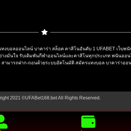
ทงบอลออนไลน์ บาคาร่า สล็อต คาสิโนอันดับ 1 UFABET เว็บพ
ย่างมั่นใจ รับเดิมพันกีฬาออนไลน์และคาสิโนทุกประเภท พนันออนไ
 ) สามารถฝาก-ถอนด้วยระบบอัตโนมัติ สมัครแทงบอล บาคาร่าออน
ight 2021 ©UFABet168.bet All Rights Reserved.