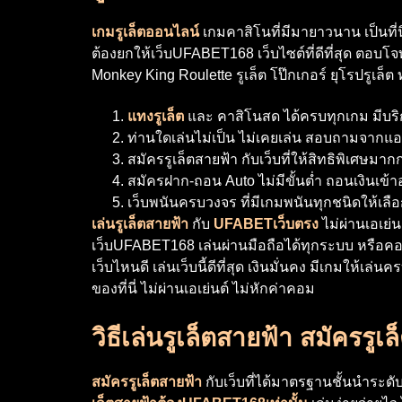
เกมรูเล็ตออนไลน์
เกมคาสิโนที่มีมายาวนาน เป็นที่นิ
ต้องยกให้เว็บUFABET168 เว็บไซต์ที่ดีที่สุด ตอบ
Monkey King Roulette รูเล็ต โป๊กเกอร์ ยุโรปรูเล็ต ทร
แทงรูเล็ต
และ คาสิโนสด ได้ครบทุกเกม มีบริ
ท่านใดเล่นไม่เป็น ไม่เคยเล่น สอบถามจากแอ
สมัครรูเล็ตสายฟ้า กับเว็บที่ให้สิทธิพิเศษม
สมัครฝาก-ถอน Auto ไม่มีขั้นต่ำ ถอนเงินเข้า
เว็บพนันครบวงจร ที่มีเกมพนันทุกชนิดให้เลื
เล่นรูเล็ตสายฟ้า
กับ
UFABETเว็บตรง
ไม่ผ่านเอเย่
เว็บUFABET168
เล่นผ่านมือถือได้ทุกระบบ หรือคอ
เว็บไหนดี
เล่นเว็บนี้ดีที่สุด เงินมั่นคง มีเกมให
ของที่นี่ ไม่ผ่านเอเย่นต์ ไม่หักค่าคอม
วิธีเล่นรูเล็ตสายฟ้า
สมัครรูเล
สมัครรูเล็ตสายฟ้า
กับเว็บที่ได้มาตรฐานชั้นนำระดับโ