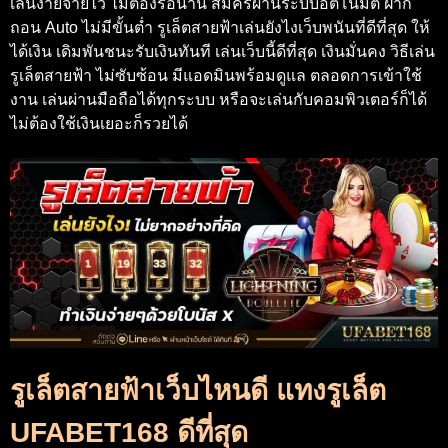
เล่นง่ายจ่ายไว ไม่ต้องรอนาน สมัครผ่านระบบอัตโนมัติ ฝาก
ถอน Auto ไม่มีขั้นต่ำ
รูเล็ตสายฟ้าเล่นยังไงเว็บพนันที่ดีที่สุด
ให้
ได้เงิน เดิมพันชนะรับเงินทันที เล่นเว็บนี้ดีที่สุด เงินมั่นคง วิธีเล่น
รูเล็ตสายฟ้า ไม่ซับซ้อน มีแอดมินพร้อมดูแล ตลอดการเข้าใช้
งาน เล่นผ่านมือถือได้ทุกระบบ หรือจะเล่นกับคอมพิวเตอร์ก็ได้
ไม่ต้องใช้เงินเยอะก็รวยได้
รูเล็ตสายฟ้าเว็บไหนดี แทงรูเล็ต
UFABET168 ดีที่สุด