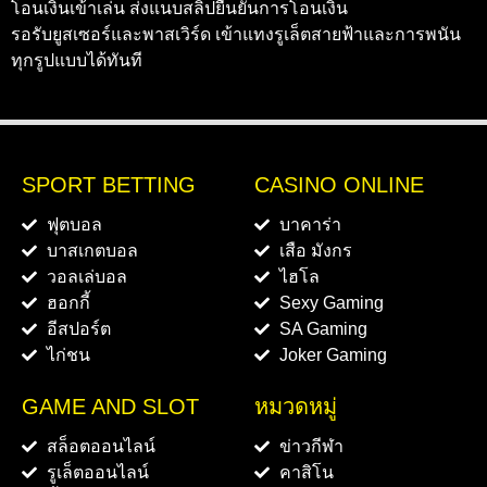
โอนเงินเข้าเล่น ส่งแนบสลิปยืนยันการโอนเงิน
รอรับยูสเซอร์และพาสเวิร์ด เข้าแทงรูเล็ตสายฟ้าและการพนัน
ทุกรูปแบบได้ทันที
SPORT BETTING
CASINO ONLINE
ฟุตบอล
บาคาร่า
บาสเกตบอล
เสือ มังกร
วอลเล่บอล
ไฮโล
ฮอกกี้
Sexy Gaming
อีสปอร์ต
SA Gaming
ไก่ชน
Joker Gaming
GAME AND SLOT
หมวดหมู่
สล็อตออนไลน์
ข่าวกีฬา
รูเล็ตออนไลน์
คาสิโน