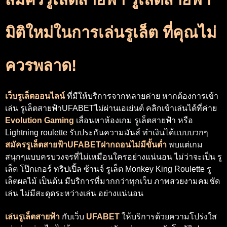
มิติใหม่ในการเล่นรูเล็ต ที่คุณไม่
ควรพลาด!
เว็บรูเล็ตออนไลน์
ที่มีให้บริการจากหลายค่าย หากต้องการเข้า
เล่น
รูเล็ตสายฟ้าUFABETไม่ผ่านเอเย่นต์
คลิกเข้าเล่นได้ที่ค่าย
Evolution Gaming
เลื่อนหาห้องเกม รูเล็ตสายฟ้า หรือ
Lightning roulette รับประกันความมันส์ ทำเงินได้แบบบวกๆ
สมัครรูเล็ตสายฟ้าUFABETฝากถอนไม่มีขั้นต่ำ
พบแต่เกม
สนุกๆแบบครบวงจรที่ไม่เหมือนใครอย่างแน่นอน ไม่ว่าจะเป็น รู
เล็ต โป๊กเกอร์ ทริปเปิ้ล ซ้านจ์ รูเล็ต Monkey King Roulette รู
เล็ตผลไม้
เป็นต้น มีบริการที่มากกว่าทุกเว็บ ภาพสวยงามคมชัด
เล่น ไม่มีสะดุดระหว่างเล่น อย่างแน่นอน
เล่นรูเล็ตสายฟ้า
กับเว็บ
UFABET
ให้บริการด้วยความโปร่งใส