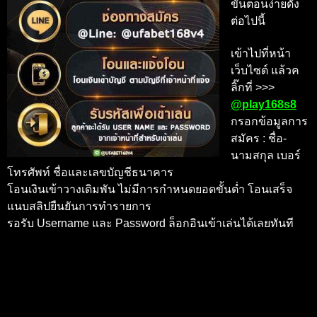
ขั้นตอนง่ายดัง
ต่อไปนี้
เข้าไปที่หน้า
เว็บไซต์ แล้วค
ลิ๊กที่ >>>
@play168s8
กรอกข้อมูลการ
สมัคร : ชื่อ-
นามสกุล เบอร์
โทรศัพท์ ชื่อและเลขบัญชีธนาคาร
โอนเงินเข้าวางเดิมพัน ไม่มีการกำหนดยอดขั้นต่ำ โอนเสร็จ
แนบสลิปยืนยันการทำรายการ
รอรับ Username และ Password ล็อกอินเข้าเล่นได้เลยทันที