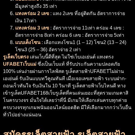
มีมูลค่าสูงถึง 35 เท่า
แทงคร่อม 2 เลข
: แทง 2เลข ที่อยู่ติดกัน อัตราการจ่าย
เงิน 17เท่า
แทงคร่อม 3 เลข
: อัตราการจ่าย 11เท่า คร่อม 4 เลข :
อัตราการจ่าย 8เท่า คร่อม 6 เลข : อัตราการจ่าย 5เท่า
แบบเต็งโซน
: เลือกแทงโซน1 (1 – 12) โซน2 (13 – 24)
โซน3 (25 – 36) อัตราจ่าย 2 เท่า
รูเล็ตเว็บตรง
เล่นเว็บนี้ดีที่สุด ไม่ใช่เว็บเอเย่นต์ แทงตรง
UFABETเว็บแม่
ซึ่งเป็นเว็บแท้ ที่รับประกันความปลอดภัย
100% เล่นง่ายผ่านการไลฟ์สด
รูเล็ตสายฟ้าUFABETไม่ผ่าน
เอเย่นต์
รับเงินแบบทวีคูณทันที เมื่อเจอเลขสายฟ้า ระบบฝาก-
ถอนเร็วทันใจ รับเงินใน 10 วินาที รูเล็ตสายฟ้าเว็บไหนดี ทาง
เข้ารูเล็ตUFABET168เว็บรูเล็ตที่คนเล่นเยอะที่สุดรวมเกมคาสิ
โนครบวงจร มั่นใจได้เลยว่าที่นี่ มีเกมให้เลือกเล่นครบทุกค่าย
ครบวงจรทุกเกมพนันออนไลน์ยอดฮิต มีให้เลือกมากกว่าเว็บอื่น
ทั่วไปอย่างแน่นอน
สมัครรูเล็ตสายฟ้า รูเล็ตสายฟ้า