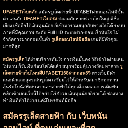
UFABETเว็บหลัก
สมัครรูเล็ตสายฟ้าUFABETฝากถอนไม่มีขั้น
ต่ำ
เล่นกับ
UFABETเว็บตรง
ปลอดภัยหายห่วง เว็บใหญ่ มีชื่อ
เสียง เชื่อถือได้เงินทุนน้อย ก็เข้ามาร่วมสนุกกับทางเว็บได้ ระบบ
ภาพที่มีคุณภาพ ระดับ Full HD ระบบฝาก-ถอน เร็วทันใจ ไม่
จำกัดการฝากถอนขั้นต่ำ
รูเล็ตออนไลน์มือถือ
เกมที่มีตัวคูณ
มากที่สุด
สมัครรูเล็ต
ได้ง่ายบริการทันใจ การเงินมั้นคง วิธีเข้าใจง่ายเล่น
ไม่นาน ก็รับเงินก้อนโตได้แล้ว สนุกพร้อมลุ้นรางวัลมหาศาล
รู
เล็ตสายฟ้าเว็บไหนดีUFABET168ฝากถอน5วิ
ทางเว็บมีคำ
แนะนำและสูตรเล่นรูเล็ต เตรียมไว้ให้สำหรับสมาชิกทุกท่าน
ลุ้นรับโบนัสพิเศษจากเลขสายฟ้าได้ทุกเมื่อ ตลอดการเดิมพัน
คลิกเข้าเล่นเว็บนี้ได้อย่างไร้กังวล เงินทุนน้อยก็รวยได้ ช่องทาง
ทำเงินที่ทำได้ง่าย แค่มีโทรศัพท์มือถือ
สมัครรูเล็ตสายฟ้า กับ เว็บพนัน