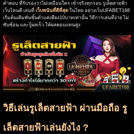
คำตอบ ที่รับรองว่าไม่เหมือนใคร เข้าจริงทุกรอบ รูเล็ตสายฟ้า
เว็บไหนดี เล่นที่
เว็บพนันที่ดีที่สุด
ในไทย อย่างเว็บUFABET168
เริ่มต้นเดิมพันขั้นต่ำแค่เพียง10บาทเท่านั้น วิธีการเล่นที่ง่าย ไม่
ซับซ้อน และรู้ผลเร็ว ให้ผลตอบแทนสูง
วิธีเล่นรูเล็ตสายฟ้า ผ่านมือถือ รู
เล็ตสายฟ้าเล่นยังไง ?