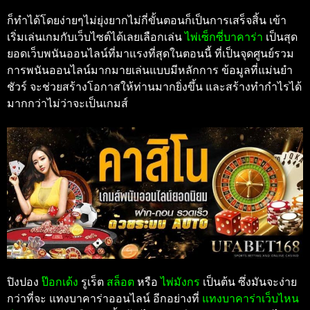
ก็ทำได้โดยง่ายๆไม่ยุ่งยากไม่กี่ขั้นตอนก็เป็นการเสร็จสิ้น เข้า
เริ่มเล่นเกมกับเว็บไซต์ได้เลยเลือกเล่น
ไพ่เซ็กซี่บาคาร่า
เป็นสุด
ยอดเว็บพนันออนไลน์ที่มาแรงที่สุดในตอนนี้ ที่เป็นจุดศูนย์รวม
การพนันออนไลน์มากมายเล่นแบบมีหลักการ ข้อมูลที่แม่นยำ
ชัวร์ จะช่วยสร้างโอกาสให้ท่านมากยิ่งขึ้น และสร้างทำกำไรได้
มากกว่าไม่ว่าจะเป็นเกมส์
ปิงปอง
ป๊อกเด้ง
รูเร็ต
สล็อต
หรือ
ไพ่มังกร
เป็นต้น ซึ่งมันจะง่าย
กว่าที่จะ แทงบาคาร่าออนไลน์ อีกอย่างที่
แทงบาคาร่าเว็บไหน