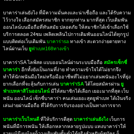
บาคาร่าเล่นยังไง ที่มีความมั่นคงและน่าเชื่อถือ และได้รับความ
ไว้วางใจ เลือกสมัครสมาชิก จากทุกท่าน มากที่สุด เว็บเดิมพัน
ออนไลน์บนมือถือที่ทันสมัย ปลอดภัย ให้สมาชิกได้เข้าเลือกใช้
บริการตลอด 24ชม เพลิดเพลินไปการเดิมพันออนไลน์ได้ทุกรูป
แบบติดต่อเว็บเดิมพัน
บาคาร่าsa
ทางเข้า
สะดวกง่ายดายทาง
ไลน์ผ่านเว็บ
ยู
ฟ่าเบท168ทางเข้า
บาคาร่าSA
ไลฟ์สด แบบออนไลน์ผ่านระบบมือถือ
สมัครเซ็กซี่
บาคาร่า
อีกทั้งยังเป็นเกมที่ง่าย ทำความเข้าใจได้ไม่ยากจึง
ทำให้นักพนันมือใหม่หรือมืออาชีพที่ไม่อยากเล่นพนันอะไรที่ยุ่ง
ยากเลือกที่จะลุ้นกับการเล่น
บาคาร่าSA
ได้โดยสมัครผ่าน
ยู
ฟ่าเบทคาสิโนออนไลน์
มีให้สมาชิกได้เลือก เยอะมากที่สุด เว็บ
พนัน ออนไลน์ เซ็กซี่บาคาร่า คนเล่นเยอะสุดยูฟ่าเบท ได้เงินจริง
เล่นง่ายผ่านมือถือ
ที่ได้รับการรับรองอย่างเป็นทางการจาก
บาคาร่าเว็บไหนดี
ที่ให้บริการดีสุด
บาคาร่าเล่นยังไง
เว็บการ
พนันที่มีการพนัน ให้เลือกหลากหลายรูปแบบ แทงบาคาร่าให้
รวยแม้มีงบน้อยก็วางเดิมพันขั้นต่ำได้จริงสำหรับผู้สมัคร ก็