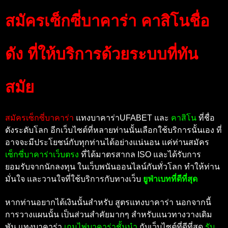
สมัครเซ็กซี่บาคาร่า คาสิโนชื่อ
ดัง ที่ให้บริการด้วยระบบที่ทัน
สมัย
สมัครเซ็กซี่บาคาร่า
แทงบาคาร่าUFABET
และ
คาสิโน
ที่ชื่อ
ดังระดับโลก
อีกเว็บไซต์ที่หลายท่านนั้นเลือกใช้บริการนั้นเอง ที่
อาจจะมีประโยชน์กับทุกท่านได้อย่างแน่นอน แค่ท่านสมัคร
เ
ซ็กซี่บาคาร่าเว็บตรง
ที่ได้มาตรสากล ISO และได้รับการ
ยอมรับจากนักลงทุน ในเว็บ
พนันออนไลน์กันทั่วโลก ทำให้ท่าน
มั่นใจ และวานใจที่ใช้บริการกับทางเว็บ
ยูฟ่าเบทที่ดีที่สุด
หากท่านอยากได้เงินนั้นสำหรับ สูตรแทงบาคาร่า นอกจากนี้
การวางแผนนั้น เป็นส่วนสำคัยมากๆ สำหรับแนวทางวางเดิม
พัน แทงบาคาร่า
เกมไพ่บาคาร่าชั้นนำ
กับเว็บไซต์ที่ดีที่สุด
รับ