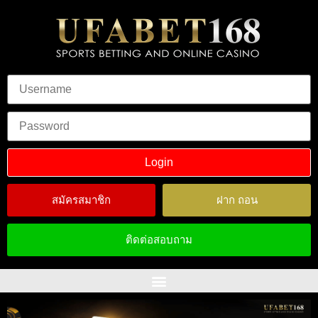
สมัครสมาชิก
ฝาก ถอน
ติดต่อสอบถาม