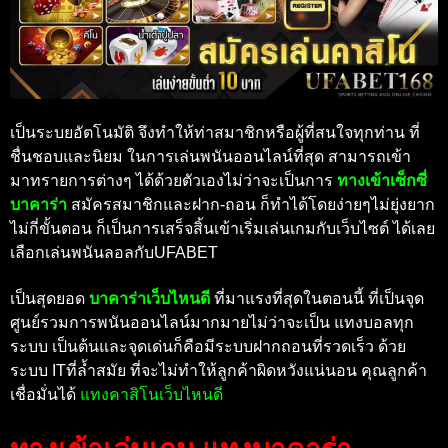
เป็นระบยอัตโนมัติ จึงทำให้ท่าสมาชิกหรือผู้ที่สนใจทุกท่าน ที่
ชื่นชอบและนิยม ในการเล่นพนันออนไลน์ที่สุด สามารถเข้า
มาทรายการต่างๆ
ได้ด้วยตัวเองไม่ว่าจะเป็นการ
ทางเข้าเซ็กซี่
บาคาร่า
สมัครสมาชิกและฝาก-ถอน ก็ทำได้โดยง่ายๆไม่ยุ่งยาก
ไม่กี่ขั้นตอน ก็เป็นการเสร็จสิ้นเข้าเริ่มเล่นเกมกับเว็บไซต์ ได้เลย
เลือกเล่นพนันลอลกับUFABET
เป็นสุดยอด
บาคาร่าเว็บไหนดี
ที่มาแรงที่สุดในตอนนี้ ที่เป็นจุด
ศูนย์รวมการพนันออนไลน์มากมายไม่ว่า
จะเป็น แทงบอลทุก
ระบบ เป็นต้นและจุดเด่นก็คือมีระบบฝากถอนที่รวดเร็ว ด้วย
ระบบ ITที่ล้ำสมัย ที่จะไม่ทำให้ลูกค้าผิดหวังแน่นอน คุณลูกค้า
เชื่อมั่นได้
แทงคาสิโนเว็บไหนดี