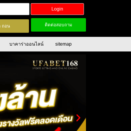
ติดต่อสอบถาม
ก ถอน
บาคาร่าออนไลน์
sitemap