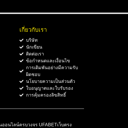
เกี่ยวกับเรา
บริษัท
นักเขียน
ติดต่อเรา
ข้อกำหนดและเงื่อนไข
การเดิมพันอย่างมีความรับ
ผิดชอบ
นโยบายความเป็นส่วนตัว
ใบอนุญาตและใบรับรอง
การคุ้มครองลิขสิทธิ์
นันออนไลน์ครบวงจร UFABETเว็บตรง