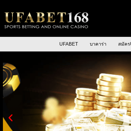
UFABET
บาคาร่า
สมัค