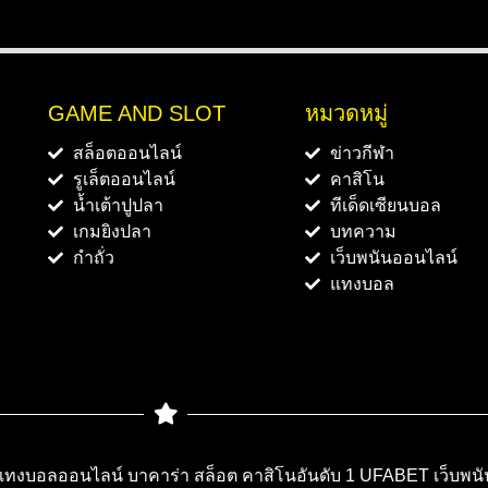
GAME AND SLOT
หมวดหมู่
สล็อตออนไลน์
ข่าวกีฬา
รูเล็ตออนไลน์
คาสิโน
น้ำเต้าปูปลา
ทีเด็ดเซียนบอล
เกมยิงปลา
บทความ
กำถั่ว
เว็บพนันออนไลน์
แทงบอล
ทงบอลออนไลน์ บาคาร่า สล็อต คาสิโนอันดับ 1 UFABET เว็บพ