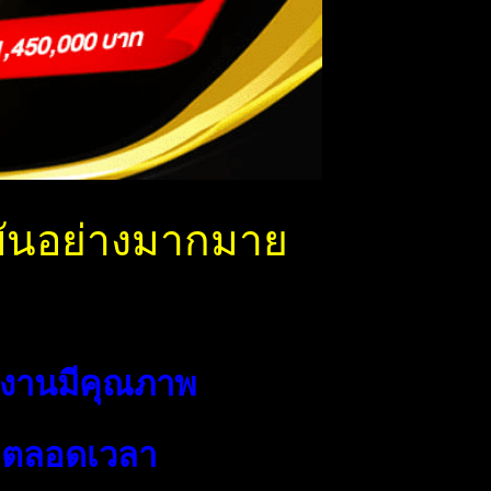
พันอย่างมากมาย
ทีมงานมีคุณภาพ
ยำตลอดเวลา