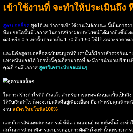
เข้าใช้งานที่ จะทำให้ประเมินถึง
สูตรบอลล็อค
พูดได้เลยว่าการเข้าใช้งานในลักษณะ นี้เป็นการวา
ทีมบอลใดนั้นมีโอกาส ในการสร้างผลประโยชน์ ได้มากยิ่งขึ้นโดยเ
ต่อ0หรือ 0.5 เท่านั้นต่อมาเป็น 1.70 ถึง 1.90 ใช้ได้เฉพาะราคาต่อ 
และนี่คือสูตรบอลล็อคฉบับสมบูรณ์ที่ เรานั้นก็มีการสำรวจกันม
แทงพนันบอลได้ โดยทั้งนี้คุณก็สามารถที่ จะมีการนำมาเปรียบ เ
คุณก็ จะมีโอกาส
สูตรวิเคราะห์บอลแม่นๆ
ในการสร้างกำไรที่ดี กันแล้ว สำหรับการแทงพนันบอลนั้นเป็นสิ่ง ที่
ได้รับเงินกำไร ก็คงจะเป็นสิ่งที่อยู่เพียงเอื้อม มือ สำหรับคุณนั
งาน
สมัครใหม่โบนัส100%
และมีการอัพเดทสถานการณ์ ที่มีความแม่นยำมากยิ่งขึ้นก็จะทำให้
สมในการนำมาพิจารณาประกอบการตัดสินใจเท่านั้นเพราะการแข่งพนั