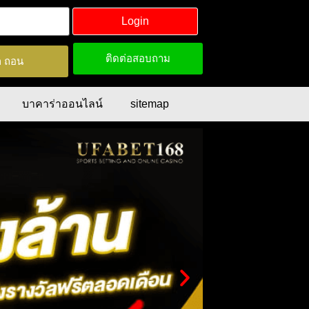
ติดต่อสอบถาม
ก ถอน
บาคาร่าออนไลน์
sitemap