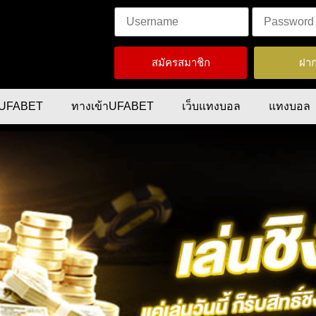
สมัครสมาชิก
ฝา
รUFABET
ทางเข้าUFABET
เว็บแทงบอล
แทงบอล