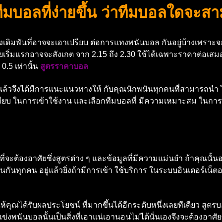
 ทีมบอลที่ง่ายขึ้น ว่าทีมบอลใดจะ
งเดิมพันที่อาจจะเอาเปรียบ ต่อการแทงพนันบอล กันอยู่บ้างเพราะจะ
ริ่มแรกอาจจะสังเกต จาก 2.15 ถึง 2.30 ใช้ได้เฉพาะราคาต่อเสมอเ
0.5 เท่านั้น
สูตรราคาบอล
าแล้วจึงได้มีการแนะแนวทางให้ กับคุณนักพนันทุกคนที่สามารถนำ ไ
ทียบ ในการเข้าใช้งาน และเลือกทีมบอลที่ มีความเหมาะสม ในการสร
จะต้องอาศัยซึ่งสูตรต่าง ๆ และข้อมูลที่มีความแม่นยำ ถ้าคุณนั้นอาศ
กพนันกันทุกคน อยู่แล้วยิ่งถ้ามีการเข้า ใช้บริการ ในระบบอินเตอร์เน
คุณได้รับผลประโยชน์ ที่มากขึ้นได้อีกระดับหนึ่งเลยทีเดียว
สูตร
นบอลนั้นเป็นสิ่งที่เอาแน่เอานอนไม่ได้นั่นเองจึงจะต้องอาศัยซ