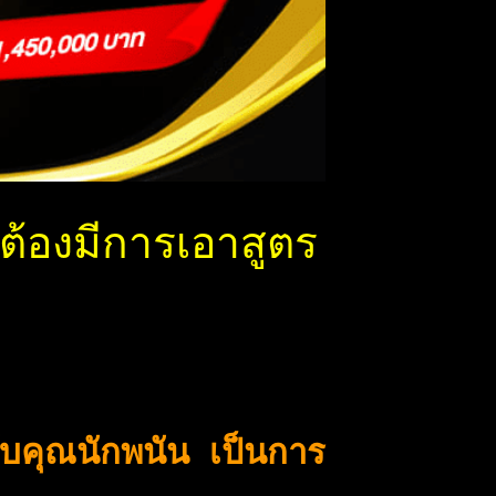
้องมีการเอาสูตร
กับคุณนักพนัน เป็นการ