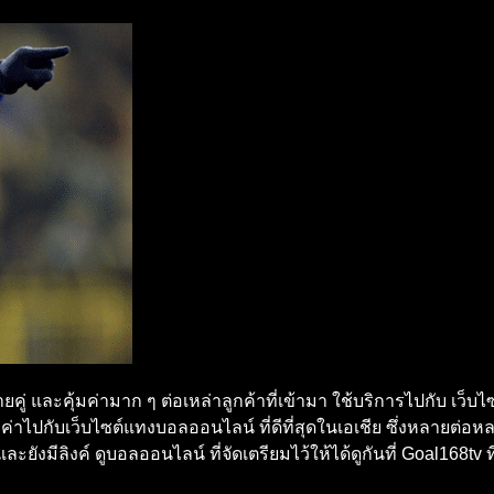
คู่ และคุ้มค่ามาก ๆ ต่อเหล่าลูกค้าที่เข้ามา ใช้บริการไปกับ
เว็บไ
คุ้มค่าไปกับเว็บไซต์แทงบอลออนไลน์ ที่ดีที่สุดในเอเชีย ซึ่งหลายต
ะยังมีลิงค์ ดูบอลออนไลน์ ที่จัดเตรียมไว้ให้ได้ดูกันที่ Goal168tv ท