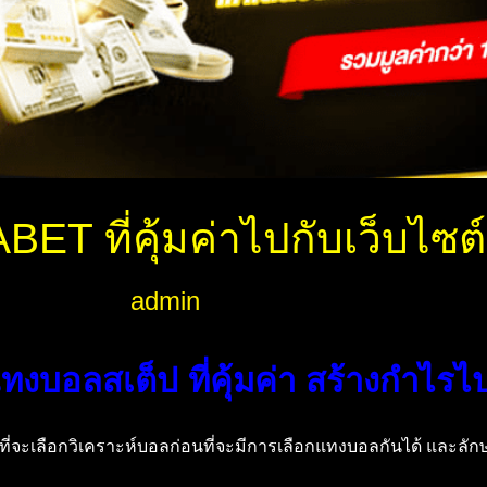
ET ที่คุ้มค่าไปกับเว็บไซ
admin
ทงบอลสเต็ป ที่คุ้มค่า สร้างกำไร
ไ
จะเลือกวิเคราะห์บอลก่อนที่จะมีการเลือกแทงบอลกันได้ และลักษณ