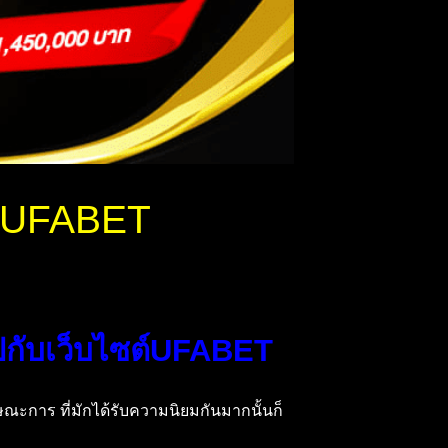
ต์UFABET
ปกับเว็บไซต์UFABET
ะการ ที่มักได้รับความนิยมกันมากนั้นก็