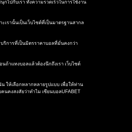
สนุกไปกับเรา ทั้งความรวดเร็วในการใช้งาน
ราะเรานั้นเป็นเว็บไซต์ที่เป็นมาตรฐานสากล
ารบริการที่เป็นมิตรราคาบอลที่มั่นคงกว่า
อนถ้าแทงบอลแล้วต้องนึกถึงเรา เว็บไซต์
นัน ให้เลือกหลากหลายรูปแบบ เพื่อให้ท่าน
หลายคนคงสงสัยว่าทำไม เซียนบอลUFABET