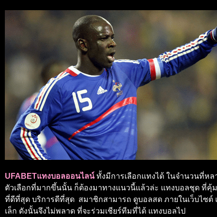
UFABETแทงบอลออนไลน์
ทั้งมีการเลือกแทงได้ ในจำนวนที่หลาย
ตัวเลือกที่มากขึ้นนั้น ก็ต้องมาทางแนวนี้แล้วล่ะ แทงบอลชุด ที่
ที่ดีที่สุด บริการดีที่สุด สมาชิกสามารถ ดูบอลสด ภายในเว็บไซต์ แล
เล็ก ดังนั้นจึงไม่พลาด ที่จะร่วมเชียร์ทีมที่ได้ แทงบอลไป