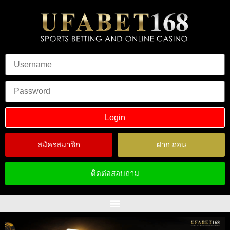
สมัครสมาชิก
ฝาก ถอน
ติดต่อสอบถาม