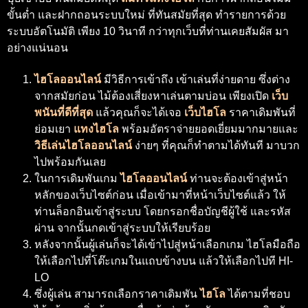
ขั้นต่ำ และฝากถอนระบบใหม่ ที่ทันสมัยที่สุด ทำรายการด้วย
ระบบอัตโนมัติ เพียง 10 วินาที กว่าทุกเว็บที่ท่านเคยสัมผัส มา
อย่างแน่นอน
ไฮโลออนไลน์
มีวิธีการเข้าถึง เข้าเล่นที่ง่ายดาย ซึ่งต่าง
จากสมัยก่อน ไม้ต้องเสี่ยงหาเล่นตามบ่อน เพียงเปิด
เว็บ
พนันที่ดีที่สุด
แล้วคุณก็จะได้เจอ
เว็บไฮโล
ราคาเดิมพันที่
ย่อมเยา
แทง
ไฮโล
พร้อมอัตราจ่ายยอดเยี่ยมมากมายและ
วิธีเล่นไฮโลออนไลน์
ง่ายๆ ที่คุณก็ทำตามได้ทันที มาบวก
ไปพร้อมกันเลย
ในการเดิมพันเกม
ไฮโลออนไลน์
ท่านจะต้องเข้าสู่หน้า
หลักของเว็บไซต์ก่อน เมื่อเข้ามาที่หน้าเว็บไซต์แล้ว ให้
ท่านล็อกอินเข้าสู่ระบบ โดยกรอกชื่อบัญชีผู้ใช้ และรหัส
ผ่าน จากนั้นกดเข้าสู่ระบบให้เรียบร้อย
หลังจากนั้นผู้เล่นก็จะได้เข้าไปสู่หน้าเลือกเกม ไฮโลมือถือ
ให้เลือกไปที่โต๊ะเกมในแถบข้างบน แล้วให้เลือกไปที HI-
LO
ซึ่งผู้เล่น สามารถเลือกราคาเดิมพัน
ไฮโล
ได้ตามที่ชอบ