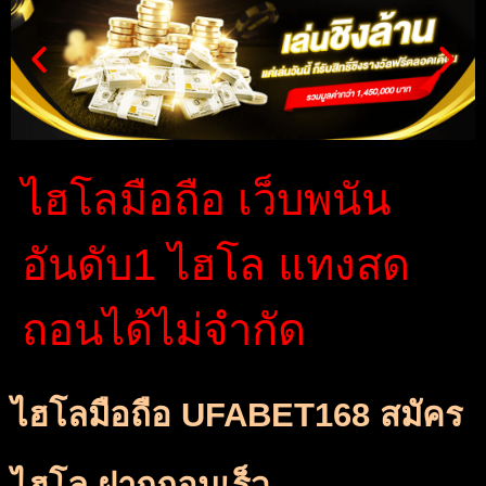
ไฮโลมือถือ เว็บพนัน
อันดับ1 ไฮโล แทงสด
ถอนได้ไม่จำกัด
ไฮโลมือถือ UFABET168 สมัคร
ไฮโล ฝากถอนเร็ว