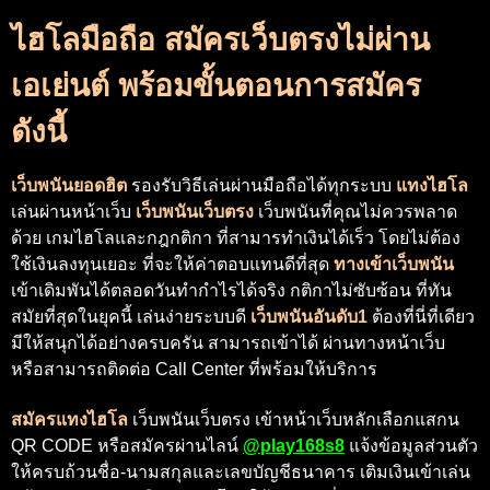
ไฮโลมือถือ สมัครเว็บตรงไม่ผ่าน
เอเย่นต์ พร้อมขั้นตอนการสมัคร
ดังนี้
เว็บพนันยอดฮิต
รองรับวิธีเล่นผ่านมือถือได้ทุกระบบ
แทงไฮโล
เล่นผ่านหน้าเว็บ
เว็บพนันเว็บตรง
เว็บพนันที่คุณไม่ควรพลาด
ด้วย เกมไฮโลและกฎกติกา ที่สามารทำเงินได้เร็ว โดยไม่ต้อง
ใช้เงินลงทุนเยอะ ที่จะให้ค่าตอบแทนดีที่สุด
ทางเข้าเว็บพนัน
เข้าเดิมพันได้ตลอดวันทำกำไรได้จริง กติกาไม่ซับซ้อน ที่ทัน
สมัยที่สุดในยุคนี้ เล่นง่ายระบบดี
เว็บพนันอันดับ1
ต้องที่นี่ที่เดียว
มีให้สนุกได้อย่างครบครัน สามารถเข้าได้ ผ่านทางหน้าเว็บ
หรือสามารถติดต่อ Call Center ที่พร้อมให้บริการ
สมัครแทงไฮโล
เว็บพนันเว็บตรง เข้าหน้าเว็บหลักเลือกแสกน
QR CODE หรือสมัครผ่านไลน์
@play168s8
แจ้งข้อมูลส่วนตัว
ให้ครบถ้วนชื่อ-นามสกุลและเลขบัญชีธนาคาร
เติมเงินเข้าเล่น