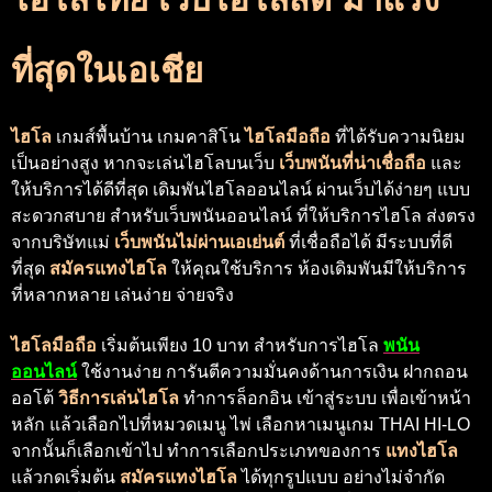
ที่สุดในเอเชีย
ไฮโล
เกมส์พื้นบ้าน เกมคาสิโน
ไฮโลมือถือ
ที่ได้รับความนิยม
เป็นอย่างสูง หากจะเล่นไฮโลบนเว็บ
เว็บพนันที่น่าเชื่อถือ
และ
ให้บริการได้ดีที่สุด เดิมพันไฮโลออนไลน์
ผ่านเว็บได้ง่ายๆ แบบ
สะดวกสบาย สำหรับเว็บพนันออนไลน์ ที่ให้บริการไฮโล ส่งตรง
จากบริษัทแม่
เว็บพนันไม่ผ่านเอเย่นต์
ที่เชื่อถือได้ มีระบบที่ดี
ที่สุด
สมัครแทงไฮโล
ให้คุณใช้บริการ ห้องเดิมพันมีให้บริการ
ที่หลากหลาย เล่นง่าย จ่ายจริง
ไฮโลมือถือ
เริ่มต้นเพียง 10 บาท สำหรับการไฮโล
พนัน
ออนไลน์
ใช้งานง่าย
การันตีความมั่นคงด้านการเงิน ฝากถอน
ออโต้
วิธีการเล่นไฮโล
ทำการล็อกอิน เข้าสู่ระบบ เพื่อเข้าหน้า
หลัก แล้วเลือกไปที่หมวดเมนู ไพ่ เลือกหาเมนูเกม THAI HI-LO
จากนั้นก็เลือกเข้าไป ทำการเลือกประเภทของการ
แทงไฮโล
แล้วกดเริ่มต้น
สมัครแทงไฮโล
ได้ทุกรูปแบบ อย่างไม่จำกัด