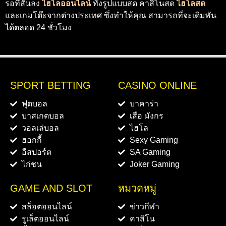
รอที่สั้นลง
ไฮโลออนไลน์
ทั้งรูปแบบสด คาสิโนสด
ไฮโลสด
และเกมโต๊ะจากต่างประเทศ ซึ่งทำให้คุณ สามารถที่จะเดิมพัน
ได้ตลอด 24 ชั่วโมง
SPORT BETTING
CASINO ONLINE
ฟุตบอล
บาคาร่า
บาสเกตบอล
เสือ มังกร
วอลเล่บอล
ไฮโล
ฮอกกี้
Sexy Gaming
อีสปอร์ต
SA Gaming
ไก่ชน
Joker Gaming
GAME AND SLOT
หมวดหมู่
สล็อตออนไลน์
ข่าวกีฬา
รูเล็ตออนไลน์
คาสิโน