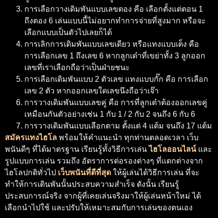
การเลือกวางเดิมพันแบบเลขตอง คือ เลือกตั้งแต่ตอน 1
ถึงตอง 6 เล่นแบบนี้ไม่อยากทำการจ่ายที่สูงมาก หรือจะ
เลือกแบบเป็นตัวไปเลยก็ได้
การเลิกการเดิมพันแบบเลขเดียว หรือแทงแบบเต็ง คือ
การเลือกเลข 1 ถึงเลข 6 หากลูกเต๋าที่เขย่าทั้ง 3 ลูกออก
เลขที่เราเลือกถือว่าเป็นฝ่ายชนะ
การเลือกเดิมพันแบบ 2 ตัวเลข แทงแบบกั๊ก คือ การเลือก
เลข 2 ตัว หากออกเลขใดเลขนึงถือว่าเจ๊า
การวางเดิมพันแบบเลขคู่ คือ การที่ลูกเต๋าต้องออกเลขคู่
เหมือนกันตัวอย่างเช่น 1 กับ 1 / 2 กับ 2 จนถึง 6 กับ 6
การวางเดิมพันแบบเลือกตาม ตั้งแต่ 4 แต้ม จนถึง 17 แต้ม
สมัครแทงไฮโล
พร้อมให้คำแนะนำ ทุกท่านตลอดเวลา เว็บ
พนันดีๆ ที่ได้มาตรฐาน เรียนรู้ทั้งวิธีการเล่น
ไฮโลออนไลน์
และ
รูปแบบการเล่น รวมถึง อัตราการต่อรองต่างๆ ที่แตกต่างจาก
ไฮโลปกติทั่วไป
เว็บพนันที่ดีที่สุด
ให้ผู้เล่นได้วิธีการเล่น ที่จะ
ทำให้การเดินพันนั้นประสบความสำเร็จ ดังนั้น เรียนรู้
ประสบการณ์จริง จากผู้ที่เคยเล่นจริงมาให้ผู้เล่นหน้าใหม่ ได้
เลือกนำไปใช้ และปรับให้เหมาะสมกับการเล่นของตนเอง