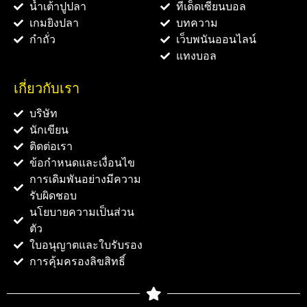
น้ำเต้าปูปลา
ทีเด็ดเซียนบอล
เกมยิงปลา
บทความ
กำถั่ว
เว็บพนันออนไลน์
แทงบอล
เกี่ยวกับเรา
บริษัท
นักเขียน
ติดต่อเรา
ข้อกำหนดและเงื่อนไข
การเดิมพันอย่างมีความ
รับผิดชอบ
นโยบายความเป็นส่วน
ตัว
ใบอนุญาตและใบรับรอง
การคุ้มครองลิขสิทธิ์