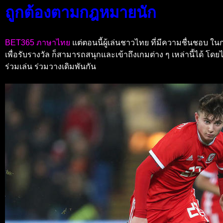
ถูกต้องตามกฎหมายนัก
BET365 ภาษาไทย
แต่ตอนนี้ผู้เล่นชาวไทย ที่มีความชื่นชอบ
เพื่อรับรางวัล ก็สามารถสนุกและเข้าถึงเกมต่าง ๆ เหล่านี้ได้ โ
ร่วมเล่น ร่วมวางเดิมพันกัน