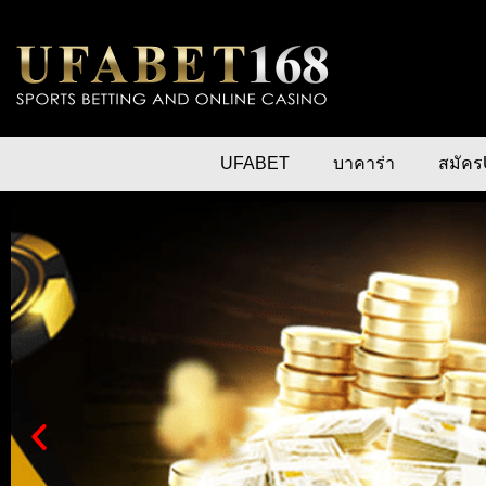
UFABET
บาคาร่า
สมัค