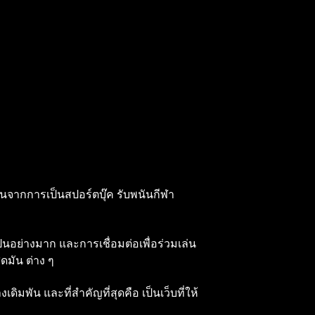
ต้นจากการเป็นสปอร์ตบุ๊ค รับพนันกีฬา
ป็นอย่างมาก และการเชื่อมต่อเพื่อร่วมเล่น
ดมัน ต่าง ๆ
มพัน และที่สำคัญที่สุดคือ เป็นเว็บที่ให้