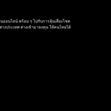
นออนไลน์ พร้อม ๆ ไปกับการลุ้นเสี่ยงโชค
ละต่างประเทศ ต่างเข้ามาลงทุน ให้คนไทยได้