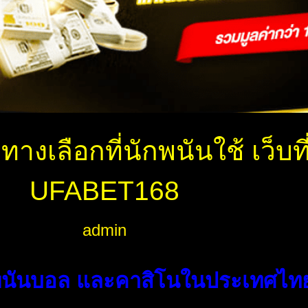
เลือกที่นักพนันใช้ เว็บที่
UFABET168
admin
นันบอล และคาสิโนในประเทศไทย จะย