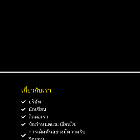
เกี่ยวกับเรา
บริษัท
นักเขียน
ติดต่อเรา
ข้อกำหนดและเงื่อนไข
การเดิมพันอย่างมีความรับ
ผิดชอบ