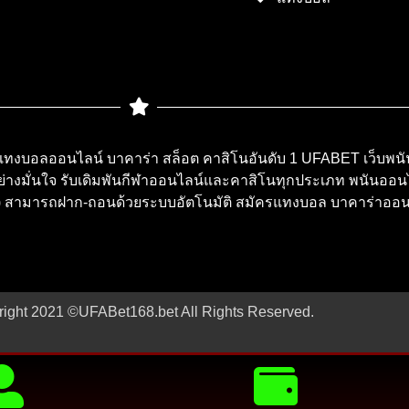
ทงบอลออนไลน์ บาคาร่า สล็อต คาสิโนอันดับ 1 UFABET เว็บพ
ย่างมั่นใจ รับเดิมพันกีฬาออนไลน์และคาสิโนทุกประเภท พนันออนไ
 ) สามารถฝาก-ถอนด้วยระบบอัตโนมัติ สมัครแทงบอล บาคาร่าออน
ight 2021 ©UFABet168.bet All Rights Reserved.