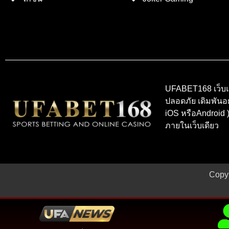
UFABET168 เว็บแ
ปลอดภัย เดิมพันอ
iOS หรือAndroid
ภายในเว็บเดียว
Copyr