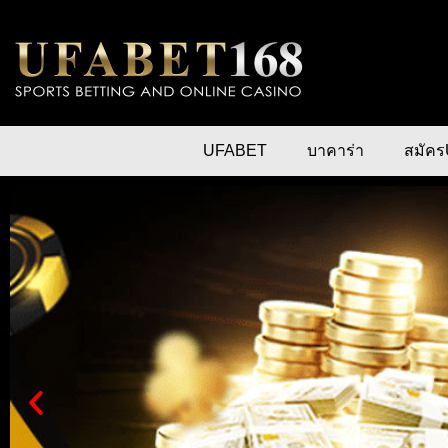
UFABET
บาคาร่า
สมัค