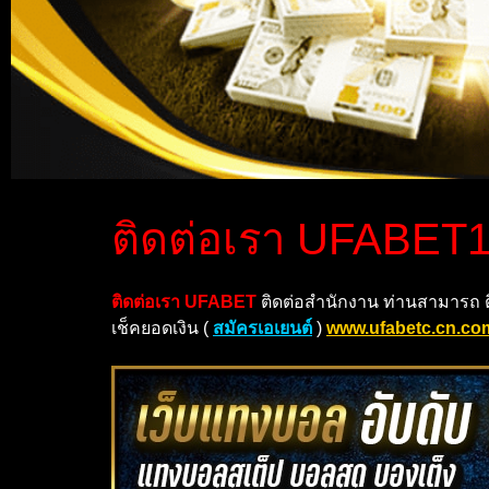
ติดต่อเรา UFABET16
ติดต่อเรา UFABET
ติดต่อสำนักงาน ท่านสามารถ ติด
เช็คยอดเงิน (
สมัครเอเยนต์
)
www.ufabetc.cn.co