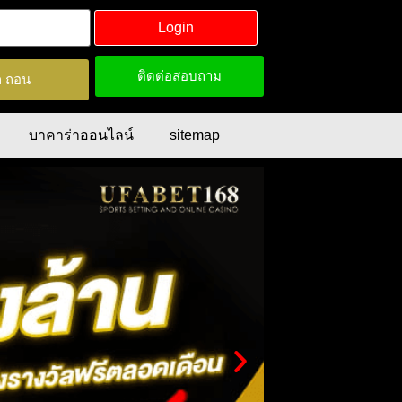
ติดต่อสอบถาม
ก ถอน
บาคาร่าออนไลน์
sitemap