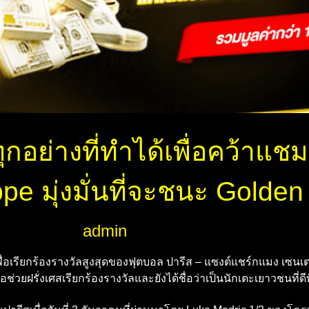
กอย่างที่ทำได้เพื่อคว้าแชม
e มุ่งมั่นที่จะชนะ Golden 
admin
่อเรียกร้องรางวัลสูงสุดของฟุตบอล ปารีส – แซงต์แชร์กแมง เซนเตอร์
่วยฝรั่งเศสเรียกร้องรางวัลและยังได้ชื่อว่าเป็นนักเตะเยาวชนที่ดี