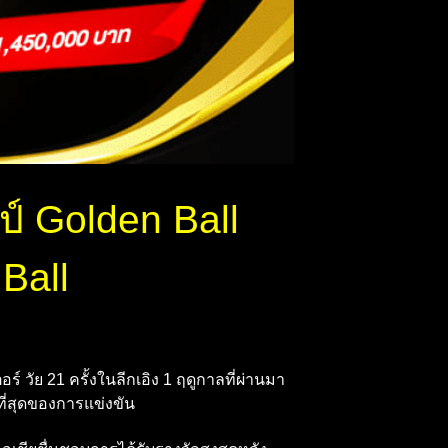
ป์ Golden Ball
Ball
 วัย 21 ครั้งในลีกเอิง 1 ฤดูกาลที่ผ่านมา
ที่สุดของการแข่งขัน