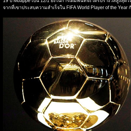
19 ปี Mbappe เป็น 12/1 ยิงในการเดิมพันที่จะได้รับรางวัลสูงสุด
จากที่เขาประสบความสำเร็จใน FIFA World Player of the Year 