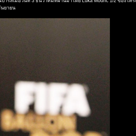
ในปารีสเมื่อวันที่ 3 ธันวาคมที่ผ่านมาโดย Luka Modric 1/2 ของโคร
กันยายน