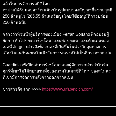
แล้วในการจัดการสถิติโลก
ตาข่ายได้รับมอบอาร์เจนตินาในรูปแบบของสัญญาซื้อขายสุทธิ
250 ล้านยูโร (285.55 ล้านเหรียญ) โดยมีข้ออนุมัติการปล่อย
250 ล้านฉบับ
กล่าวว่าหัวหน้าผู้บริหารของเมือง Ferran Soriano ฝึกอบรมผู้
จัดการทั่วไปของบาร์เซโลน่าและพ่อของเขาและตัวแทนของ
เมสซี่ Jorge กล่าวถึงข้อตกลงที่เกิดขึ้นในช่วงวิกฤตทางการ
เมืองในแคว้นคาเทโลเนียในการรณรงค์ให้เป็นอิสระจากสเปน
Guardiola เพื่อฝึกเล่นบาร์เซโลนาและผู้จัดการกล่าวว่าในวัน
ศุกร์ที่เขาไม่ได้พยายามที่จะลงนามในเมสซี่ที่ใด ๆ ของสโมสร
ที่เขามีการจัดการหลังจากออกจากสเปน
ข่าวสารดีๆ จาก >>>>
https://www.ufabetc.cn.com/