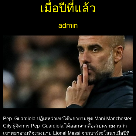
เมื่อปีที่แล้ว
admin
Pep Guardiola ปฏิเสธว่าเขาได้พยายามพูด Mani Manchester
City ผู้จัดการ Pep Guardiola ได้ออกจากสื่อสเปนรายงานว่า
เขาพยายามที่จะลงนาม Lionel Messi จากบาร์เซโลนาเมื่อปีที่