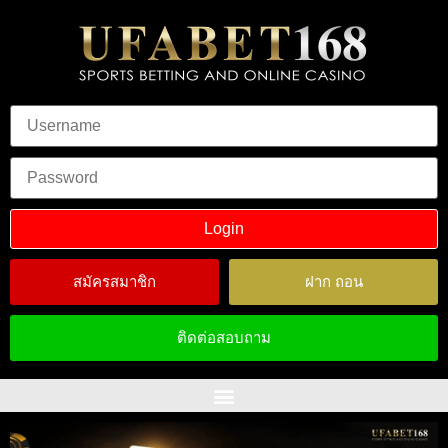
สมัครสมาชิก
ฝาก ถอน
ติดต่อสอบถาม