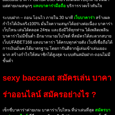
แต่ค่ายเกมสนุกๆ
แทงบาคาร่ามือถือ
บริการรวดเร็วทันใจ
ระบบฝาก – ถอน โอนไว ภายใน 30 นาที
เว็บบาคาร่า
สร้างผล
กำไรได้เงินจริง100% มั่นใจความสนุกได้อย่างต่อเนื่อง บาคาร่า
เว็บไหน
เล่นได้ตลอด 24ชม และยังมีให้ทุกท่าน ได้เพลิดเพลิน
บาคาร่าไม่มีขั้นต่ำ อีกมากมายเว็บไซต์ ที่สมัครได้สะดวกสบาย
เว็บUFABET168 แทงบาคาร่า ได้ครบทุกค่ายดัง เว็บที่เชื่อถือได้
การเงินมั่นคงได้มาตรฐาน โดยการันตีจากผู้เล่นเข้าเล่นเยอะ
มาก สร้างกำไรให้สมาชิกได้สูงสุด ระบบทันสมัยฝาก-ถอนไม่มี
ขั้นต่ำ
sexy baccarat สมัครเล่น บาคา
ร่าออนไลน์ สมัครอย่างไร ?
เซ็กซี่บาคาร่าค่ายเกม บาคาร่าเว็บไหน ที่น่าเล่นที่สุด
สมัครบา