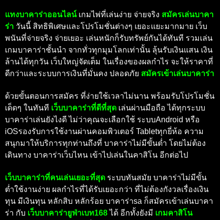
แทงบาคาร่าออนไลน์
เกมไพ่ที่เล่นง่าย จ่ายจริง
สมัครเล่นบาคา
ร่า
วันนี้ สิทธิพิเศษและโปรโมชั่นต่างๆ เยอะแยะมากมาย เว็บ
พนันที่จ่ายจริง จ่ายเยอะ เล่นหนักก็รับทรัพย์กันได้ทันที รวมเล่น
เกมบาคาร่าชั้นนำ จากทั่วทุกมุมโลก
เท่านั้น ลุ้นรับเงินแสน เงิน
ล้านได้ทุกวัน เว็บใหญ่จัดเต็ม ในเรื่องของผลกำไร จะให้ราคาที่
ดีกว่าและระบบการเงินที่มั่นคง ปลอดภัย
สมัครเข้าเล่นบาคาร่า
ด้วยขั้นตอนการสมัคร ที่ง่าย
ใช้เวลาไม่นาน พร้อมรับโปรโมชั่น
เด็ดๆ ในทันที
เว็บบาคาร่าที่ดีที่สุด
เล่นผ่านมือถือ ได้ทุกระบบ
บาคาร่าเล่นยังไงดี ไม่ว่าคุณจะเลือกใช้ ระบบAndroid หรือ
iOSรองรับการใช้งานผ่านคอมพิวเตอร์ Tabletทุกยี่ห้อ ความ
สนุกมาให้บริการทุกท่านถึงที่ บาคาร่าไม่มีขั้นต่ำ โดยไม่ต้อง
เดินทาง บาคาร่าเว็บไหน เข้าไปเล่นในคาสิโน อีกต่อไป
เว็บบาคาร่าที่คนเล่นเยอะที่สุด
ระบบทันสมัย บาคาร่าไม่มีขั้น
ต่ำ
ใช้งานง่าย ผลกำไรที่ได้รับเยอะกว่า ที่ไม่ต้องกังวลเรื่องเงิน
ทุน มีเงินทุน หลักสิบ หลักร้อย บาคาร่าsa ก็สมัครเข้าเล่นบาคา
ร่า กับ
เว็บบาคาร่ายูฟ่าเบท168
ได้ อีกทั้งยังมี
เกมคาสิโน