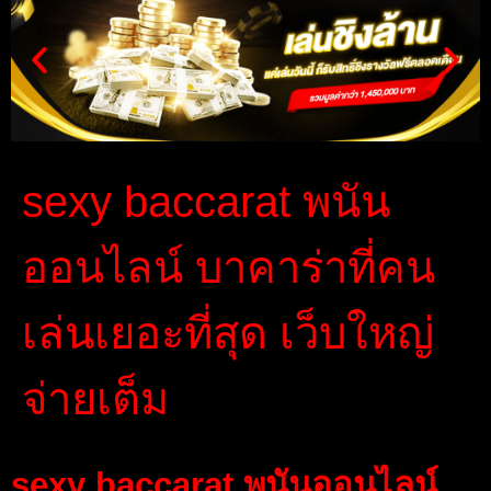
sexy baccarat พนัน
ออนไลน์ บาคาร่าที่คน
เล่นเยอะที่สุด เว็บใหญ่
จ่ายเต็ม
sexy baccarat พนันออนไลน์