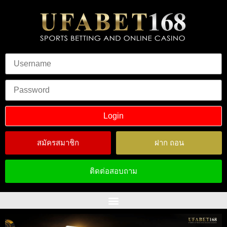
สมัครสมาชิก
ฝาก ถอน
ติดต่อสอบถาม