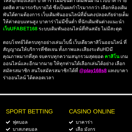
ให้สนุกต้องเลือก บาคาร่าไม่มีขั้นต่ำ เดิมพันผ่าน เว็บบาคาร่าย
อดฮิต สามารถรับรายได้ ซึ่งเป็นผลกำไรมากกว่า เลือกห้องเดิม
พันได้ตามต้องการ เว็บเดิมพันออนไลน์ที่มั่นคงปลอดภัยจ่ายเต็ม
ให้ค่าตอบแทนสูง บาคาร่าไม่มีขั้นต่ำ ที่นักเดิมพันต่างแนะนำ
เว็บUFABET168
ระบบเดิมพันออนไลน์ที่ทันสมัย ไม่มีสะดุด
ตอบโจทย์ได้ครบทุกอย่าง
เล่นเว็บนี้ เว็บเดียว
คาสิโนออนไลน์ ที่
สัญญาณให้บริการที่ชัดเจน ทั้งภาพและเสียงระดับHDมี
คุณภาพมากที่สุด
จบครบทุกความสนุกรวมสุดยอด
คาสิโน
เกม
ออนไลน์และอีกมากมาย ให้ทุกท่านได้เลือกเล่นได้อย่าง เลือก
สมัครสมาชิก สนใจสมัครสมาชิกได้ที่
@play168s8
แทงบาคา
ร่าออนไลน์ ได้ตลอดเวลา
SPORT BETTING
CASINO ONLINE
ฟุตบอล
บาคาร่า
บาสเกตบอล
เสือ มังกร