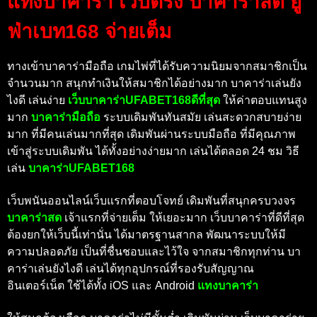
แทงบาคาร่า เว็บตรง บาคาร่าสด ยู
ฟ่าเบท168 จ่ายเต็ม
ทางเข้าบาคาร่ามือถือ เกมไพ่ที่ได้รับความนิยมจากสมาชิกเป็น
จำนวนมาก สนุกทำเงินให้สมาชิกได้อย่างมาก บาคาร่าเล่นยัง
ไงดี เล่นง่าย
เว็บบาคาร่าUFABET168ดีที่สุด
ให้ค่าตอบแทนสูง
มาก
บาคาร่ามือถือ
ระบบเดิมพันทันสมัย เล่นสะดวกสบายง่าย
มาก ที่มีคนเล่นมากที่สุด เดิมพันผ่านระบบมือถือ ที่มีคุณภาพ
เข้าสู่ระบบเดิมพัน ได้ทั้งอย่างง่ายมาก เล่นได้ตลอด 24 ชม วิธี
เล่น
บาคาร่าUFABET168
เว็บพนันออนไลน์เว็บแรกที่ตอบโจทย์ เดิมพันที่สนุกครบวงจร
บาคาร่าสด
เจ้าแรกที่จ่ายเต็ม ให้เยอะมาก เว็บบาคาร่าที่ดีที่สุด
ต้องยกให้เว็บนี้เท่านั่น ได้มาตรฐานสากล พัฒนาระบบให้มี
ความปลอดภัย เป็นที่ชื่นชอบและไว้ใจ จากสมาชิกทุกท่าน บา
คาร่าเล่นยังไงดี เล่นได้ทุกอุปกรณ์ที่รองรับสัญญาณ
อินเตอร์เน็ต ใช้ได้ทั้ง iOS และ Android
แทงบาคาร่า