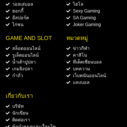
วอลเล่บอล
ไฮโล
ฮอกกี้
Sexy Gaming
อีสปอร์ต
SA Gaming
ไก่ชน
Joker Gaming
GAME AND SLOT
หมวดหมู่
สล็อตออนไลน์
ข่าวกีฬา
รูเล็ตออนไลน์
คาสิโน
น้ำเต้าปูปลา
ทีเด็ดเซียนบอล
เกมยิงปลา
บทความ
กำถั่ว
เว็บพนันออนไลน์
แทงบอล
เกี่ยวกับเรา
บริษัท
นักเขียน
ติดต่อเรา
ข้อกำหนดและเงื่อนไข