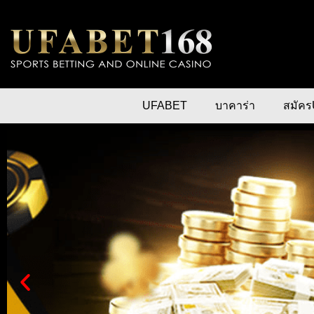
UFABET
บาคาร่า
สมัค