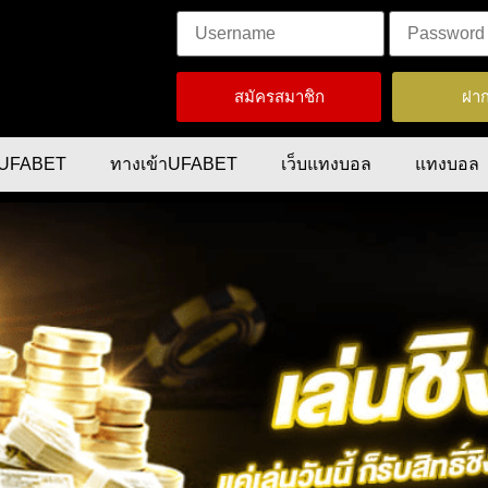
สมัครสมาชิก
ฝา
รUFABET
ทางเข้าUFABET
เว็บแทงบอล
แทงบอล