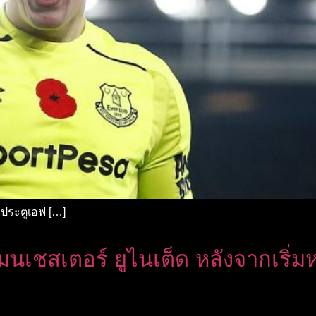
าประตูเอฟ […]
มนเชสเตอร์ ยูไนเต็ด หลังจากเริ