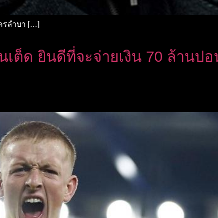
ใครลำบา […]
็ด ยินดีที่จะจ่ายเงิน 70 ล้านปอ