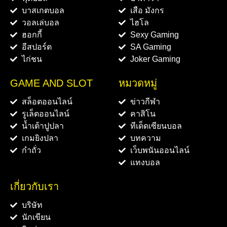
บาสเกตบอล
เสือ มังกร
วอลเล่บอล
ไฮโล
ฮอกกี้
Sexy Gaming
อีสปอร์ต
SA Gaming
ไก่ชน
Joker Gaming
GAME AND SLOT
หมวดหมู่
สล็อตออนไลน์
ข่าวกีฬา
รูเล็ตออนไลน์
คาสิโน
น้ำเต้าปูปลา
ทีเด็ดเซียนบอล
เกมยิงปลา
บทความ
กำถั่ว
เว็บพนันออนไลน์
แทงบอล
เกี่ยวกับเรา
บริษัท
นักเขียน