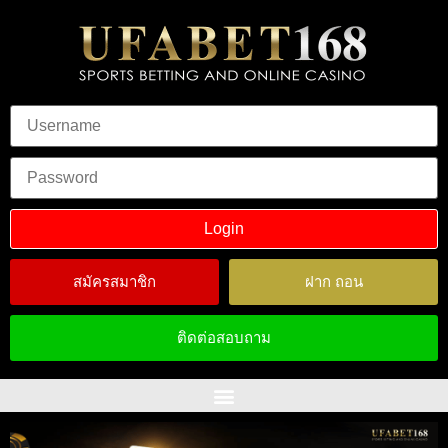
สมัครสมาชิก
ฝาก ถอน
ติดต่อสอบถาม