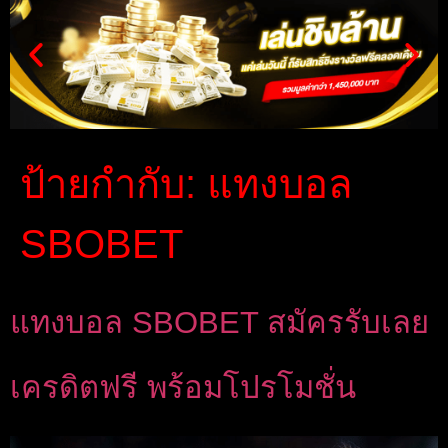
ป้ายกำกับ:
แทงบอล
SBOBET
แทงบอล SBOBET สมัครรับเลย
เครดิตฟรี พร้อมโปรโมชั่น