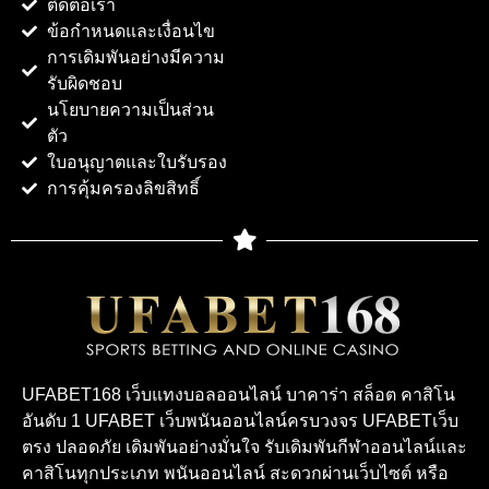
ติดต่อเรา
ข้อกำหนดและเงื่อนไข
การเดิมพันอย่างมีความ
รับผิดชอบ
นโยบายความเป็นส่วน
ตัว
ใบอนุญาตและใบรับรอง
การคุ้มครองลิขสิทธิ์
UFABET168 เว็บแทงบอลออนไลน์ บาคาร่า สล็อต คาสิโน
อันดับ 1 UFABET เว็บพนันออนไลน์ครบวงจร UFABETเว็บ
ตรง ปลอดภัย เดิมพันอย่างมั่นใจ รับเดิมพันกีฬาออนไลน์และ
คาสิโนทุกประเภท พนันออนไลน์ สะดวกผ่านเว็บไซต์ หรือ