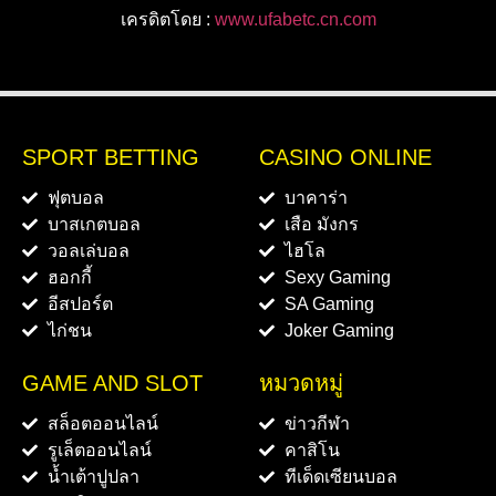
เครดิตโดย :
www.ufabetc.cn.com
SPORT BETTING
CASINO ONLINE
ฟุตบอล
บาคาร่า
บาสเกตบอล
เสือ มังกร
วอลเล่บอล
ไฮโล
ฮอกกี้
Sexy Gaming
อีสปอร์ต
SA Gaming
ไก่ชน
Joker Gaming
GAME AND SLOT
หมวดหมู่
สล็อตออนไลน์
ข่าวกีฬา
รูเล็ตออนไลน์
คาสิโน
น้ำเต้าปูปลา
ทีเด็ดเซียนบอล