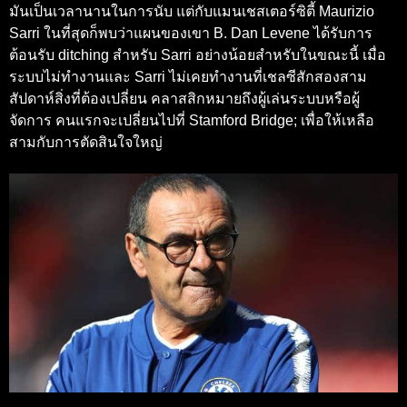
มันเป็นเวลานานในการนับ แต่กับแมนเชสเตอร์ซิตี้ Maurizio
Sarri ในที่สุดก็พบว่าแผนของเขา B. Dan Levene ได้รับการ
ต้อนรับ ditching สำหรับ Sarri อย่างน้อยสำหรับในขณะนี้ เมื่อ
ระบบไม่ทำงานและ Sarri ไม่เคยทำงานที่เชลซีสักสองสาม
สัปดาห์สิ่งที่ต้องเปลี่ยน คลาสสิกหมายถึงผู้เล่นระบบหรือผู้
จัดการ คนแรกจะเปลี่ยนไปที่ Stamford Bridge; เพื่อให้เหลือ
สามกับการตัดสินใจใหญ่