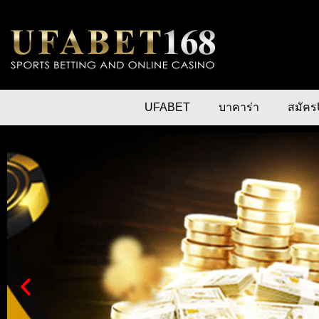
UFABET
บาคาร่า
สมัค