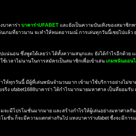
แทงบาคาร่า
บาคาร่าUFABET
และยังเป็นความบันเทิงของสมาชิกพนั
นเกมที่ยาวนาน จะทำให้หมดอารมณ์ การเล่นทุกวันนี้เชยไปแล้ว ยุคสม
อน ซึ่งพูดได้เลยว่า ได้ทั้งความสนุกและ ยังได้กำไรอีกด้วย แล
ช้เวลาไม่นานในการสมัครเป็นสมาชิกเพื่อเข้าเล่น
เกมพนันออนไ
ให้ทุกวันนี้ มีผู้ที่เล่นพนันจำนวนมาก เข้ามาใช้บริการอย่างไม่ข
จริง ufabet1688บาคาร่า ได้กำไรมากมายมหาศาล เป็นที่ยอมรับ และ
อมจะมีโปรโมชั่นมากมาย และสร้างกำไรให้ผู้เล่นอย่างมหาศาลกันเล
รโมชั่น ก็จะมีความแตกต่างกันไป แทงบาคาร่าufabet ชื่งจะมี