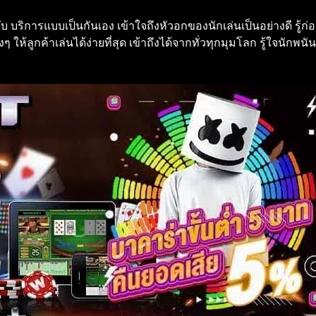
 บริการแบบเป็นกันเอง เข้าใจถึงหัวอกของนักเล่นเป็นอย่างดี
รู้ก
้ลูกค้าเล่นได้ง่ายที่สุด เข้าถึงได้จากทั่วทุกมุมโลก รู้ใจนักพนั