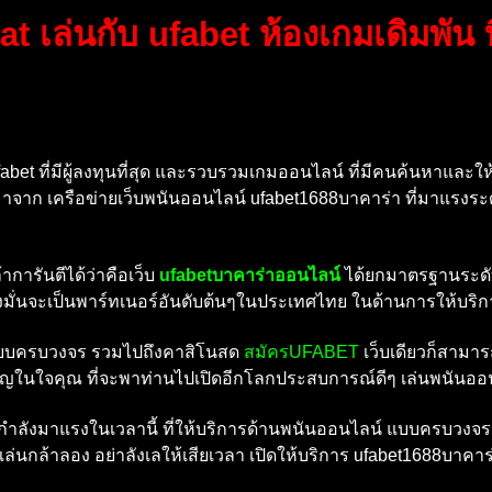
t เล่นกับ ufabet ห้องเกมเดิมพัน ท
abet ที่มีผู้ลงทุนที่สุด และรวบรวมเกมออนไลน์ ที่มีคนค้นหาและใ
าจาก เครือข่ายเว็บพนันออนไลน์ ufabet1688บาคาร่า ที่มาแรงระดั
การันตีได้ว่าคือเว็บ
ufabetบาคาร่าออนไลน์
ได้ยกมาตรฐานระดั
งมั่นจะเป็นพาร์ทเนอร์อันดับต้นๆในประเทศไทย ในด้านการให้บริก
แบบครบวงจร
รวมไปถึงคาสิโนสด
สมัครUFABET
เว็บเดียวก็สามาร
ำคัญในใจคุณ ที่จะพาท่านไปเปิดอีกโลกประสบการณ์ดีๆ เล่นพนันออน
่กำลังมาแรงในเวลานี้ ที่ให้บริการด้านพนันออนไลน์ แบบครบวงจร เ
่นกล้าลอง อย่าลังเลให้เสียเวลา เปิดให้บริการ ufabet1688บาคาร