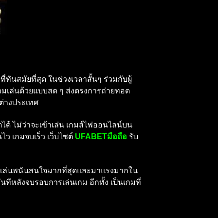
ที่ทันสมัยที่สุด ในช่วงเวลาสั้นๆ ร่วมกับผู้
ร่วมเล่นด้วยแบบสด ๆ ส่งตรงการถ่ายทอด
ต่างประเทศ
ตได้ ไม่ว่าจะเข้าเล่น เกมส์ไพ่ออนไลน์บน
นไว เกมจบเร็ว เว็บไซต์
UFABETมือถือ
รับ
ี่คนเล่นพนันสนใจมากที่สุดและมาแรงมากใน
ทีหลังจบรอบการเล่นเกม อีกทั้ง เป็นเกมที่