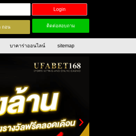
ติดต่อสอบถาม
ก ถอน
บาคาร่าออนไลน์
sitemap