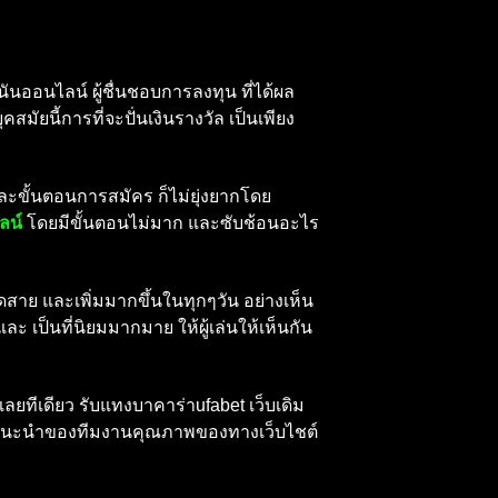
นออนไลน์ ผู้ชื่นชอบการลงทุน ที่ได้ผล
ัยนี้การที่จะปั่นเงินรางวัล เป็นเพียง
ะขั้นตอนการสมัคร ก็ไม่ยุ่งยากโดย
ลน์
โดยมีขั้นตอนไม่มาก และซับช้อนอะไร
าดสาย และเพิ่มมากขึ้นในทุกๆวัน อย่างเห็น
 เป็นที่นิยมมากมาย ให้ผู้เล่นให้เห็นกัน
ยทีเดียว รับแทงบาคาร่าufabet เว็บเดิม
การแนะนำของทีมงานคุณภาพของทางเว็บไชต์