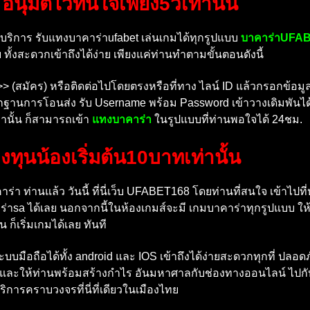
ุมัติไวทันใจเพียง5วิเท่านั้น
ให้บริการ รับแทงบาคาร่าufabet เล่นเกมได้ทุกรูปแบบ
บาคาร่าUFA
้งสะดวกเข้าถึงได้ง่าย เพียงแค่ท่านทำตามขั้นตอนดังนี้
> (สมัคร) หรือติดต่อไปโดยตรงหรือที่ทาง ไลน์ ID แล้วกรอกข้อมูล
กฐานการโอนส่ง รับ Username พร้อม Password เข้าวางเดิมพันได
ท่านั้น ก็สามารถเข้า
แทงบาคาร่า
ในรูปแบบที่ท่านพอใจได้ 24ชม.
ทุนน้องเริ่มต้น10บาทเท่านั้น
า ท่านแล้ว วันนี้ ที่นี่เว็บ UFABET168 โดยท่านที่สนใจ เข้าไปที่ห
่าsa ได้เลย นอกจากนี้ในห้องเกมส์จะมี เกมบาคาร่าทุกรูปแบบ ให้ท่า
 ก็เริ่มเกมได้เลย ทันที
บบมือถือได้ทั้ง android และ IOS เข้าถึงได้ง่ายสะดวกทุกที่ ปลอดภ
 และให้ท่านพร้อมสร้างกำไร อันมหาศาลกับช่องทางออนไลน์ ไปกั
ิการคราบวงจรที่นี่ที่เดียวในเมืองไทย