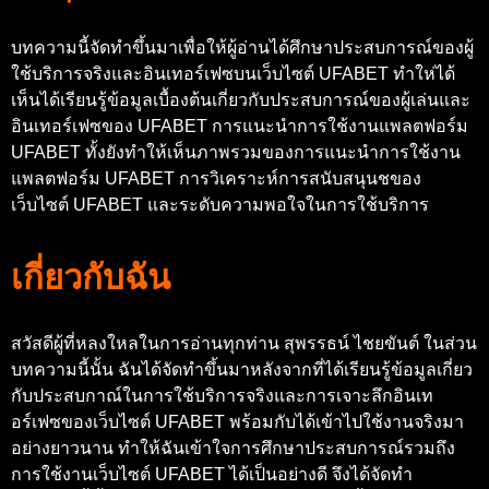
บทความนี้จัดทำขึ้นมาเพื่อให้ผู้อ่านได้ศึกษาประสบการณ์ของผู้
ใช้บริการจริงและอินเทอร์เฟซบนเว็บไซต์ UFABET ทำให่ได้
เห็นได้เรียนรู้ข้อมูลเบื้องต้นเกี่ยวกับประสบการณ์ของผู้เล่นและ
อินเทอร์เฟซของ UFABET การแนะนำการใช้งานแพลตฟอร์ม
UFABET ทั้งยังทำให้เห็นภาพรวมของการแนะนำการใช้งาน
แพลตฟอร์ม UFABET การวิเคราะห์การสนับสนุนชของ
เว็บไซต์ UFABET และระดับความพอใจในการใช้บริการ
เกี่ยวกับฉัน
สวัสดีผู้ที่หลงใหลในการอ่านทุกท่าน สุพรรธน์ ไชยขันต์ ในส่วน
บทความนี้นั้น ฉันได้จัดทำขึ้นมาหลังจากที่ได้เรียนรู้ข้อมูลเกี่ยว
กับประสบกาณ์ในการใช้บริการจริงและการเจาะลึกอินเท
อร์เฟซของเว็บไซต์ UFABET พร้อมกับได้เข้าไปใช้งานจริงมา
อย่างยาวนาน ทำให้ฉันเข้าใจการศึกษาประสบการณ์รวมถึง
การใช้งานเว็บไซต์ UFABET ได้เป็นอย่างดี จึงได้จัดทำ