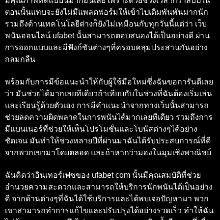
มีคุณภาพที่ดีแบบนี้มาก่อนเลย เพราะด้วยช่วงเวลากว่าสิบปีใน
ตอนนั้นแทบจะยังไม่มีแพลตฟอร์มให้เข้าไปเดิมพันพันมากนัก
รวมถึงด้านเทคโนโลยีต่างก็ยังไม่เหมือนกับทุกวันนี้แต่ว่า เว็บ
พนันออนไลน์ ufabet นั้นสามารถตอบสนองได้เป็นอย่างดี ผ่าน
การออกแบบและมีฟังก์ชันต่างๆที่ครอบคลุมประสานกันอย่าง
กลมกลืน
พร้อมกับการมีข้อแนะนำให้กับผู้ใช้มือใหม่ซึ่งฉันขอการันตีเลย
ว่า มันช่วยได้มากเลยทีเดียวถ้าเทียบกับในช่วงที่ฉันต้องเริ่มเล่น
และเรียนรู้ด้วยตัวเอง การมีคำแนะนำจากทางเว็บนั้นสามารถ
ช่วยลดความผิดพลาดในการพนันได้มากเลยทีเดียว รวมถึงการ
มีแบนเนอร์ที่ช่วยให้เห็นโปรโมชั่นและโบนัสต่างๆได้อย่าง
ชัดเจน มันทำให้ช่วงหลายปีที่ผ่านมาฉันได้รับประสบการณ์ที่ดี
จากพวกเขามาโดยตลอด และถ้าหากว่ามองในมุมเชิงพาณิชย์
ฉันคิดว่าอินเทอร์เฟซของ ufabet com นั้นมีคุณสมบัติที่ช่วย
อำนวยความสะดวกและสามารถให้บริการนักพนันได้เป็นอย่าง
ดี จากด้านต่างๆที่ฉันได้ใช้บริการและได้พบเจอปัญหามา พวก
เขาสามารถทำการแก้ไขและปรับปรุงได้อย่างรวดเร็ว ทำให้ฉัน