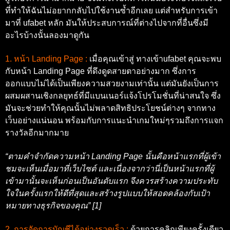
ที่ทำให้ฉันไม่อยากกลับไปใช้งานซ้ำอีกเลย แต่สำหรับการเข้า
มาที่ ufabet หลัก มันให้ประสบการณ์ที่ต่างไปจากที่อื่นซึ่งมี
อะไรบ้างนั้นลองมาดูกัน
1. หน้า Landing Page :
เมื่อคุณเข้าสู่ ทางเข้าufabet คุณจะพบ
กับหน้า Landing Page ที่ดึงดูดสายตาอย่างมาก ซึ่งการ
ออกแบบไม่ได้เป็นเพียงความสวยงามเท่านั้น แต่มันยังเป็นการ
ผสมผสานเชิงกลยุทธ์ที่มีแบนเนอร์แจ้งโปรโมชั่นที่น่าสนใจ ซึ่ง
มันจะช่วยทำให้คุณนั้นไม่พลาดสิทธิประโยชน์ต่างๆ จากทาง
เว็บอย่างแน่นอน พร้อมกับการแนะนำเกมใหม่ๆรวมถึงการแจก
รางวัลอีกมากมาย
“ตามคำจำกัดความหน้า Landing Page นั้นคือหน้าแรกที่ผู้เข้า
ชมจะเห็นเมื่อมาที่เว็บไซต์ และเนื่องจากว่านี่เป็นหน้าแรกที่ผู้
เข้ามานั้นจะเห็นก่อนเป็นอันดับแรก จึงควรสร้างความประทับ
ใจในครั้งแรกให้ดีที่สุดและสร้างรูปแบบให้สอดคล้องกับเป้า
หมายทางธุรกิจของคุณ” [1]
2. การจัดการบัญชีได้อย่างรวดเร็ว :
ด้วยการคลิกเพียงครั้งเดียว