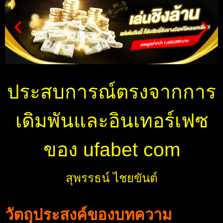
ประสบการณ์ตรงจากการ
เดิมพันและอินเทอร์เฟซ
ของ ufabet com
สุพรรธน์ ไชยขันต์
วัตถุประสงค์ของบทความ