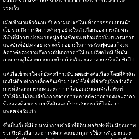
ตอนการสมัครรวมถึง ทางเข้าufabet ก็ยังเข้าถึงได้ง่ายและ
รวดเร็ว
เมื่อเข้ามาแล้วฉันพบกับความแปลกใหม่ทั้งการออกแบบหน้า
เว็บ รวมถึงการจัดวางต่างๆ อย่างในตัวเลือกของการเดิมพัน
กีฬาที่มีการแบ่งหมวดหมู่อย่างชัดเจน พร้อมด้วยโปรแกรมการ
แข่งขันที่อัปเดตอย่างรวดเร็ว อย่างในการพนันฟุตบอลก็จะมี
อัตราต่อรองรวมถึงการอัปเดตราคาให้แบบเรียลไทม์ ซึ่งมัน
สามารถดูได้ง่ายมากและถึงแม้ว่าฉันจะออกจากหน้าเดิมพันไป
แต่เมื่อเข้ามาใหม่ก็ยังคงมีการอัปเดตอย่างต่อเนื่อง โดยที่ตัวฉัน
เองไม่ต้องทำการล็อคอินเข้ามาใหม่ ซึ่งสิ่งที่สำคัญอีกอย่างคือ
การที่ฉันสามารถกดและทำการใส่ยอดเงินเดิมพันได้ทันที
ทำให้ฉันไม่เคยเสียโอกาสจากการพลาดอัตราต่อรองและราคา
ที่ตนเองต้องการเลย ซึ่งฉันเคยมีประสบการณ์ที่ไม่ดีจาก
แพลตฟอร์มเก่า
ซึ่งเป็นเว็บที่มีปัญหาทั้งการเข้าถึงที่มีอินเทอร์เฟซที่ไม่มีคุณภาพ
รวมถึงตัวเลือกและการจัดวางแถบเมนูการใช้งานที่ดูยากและ