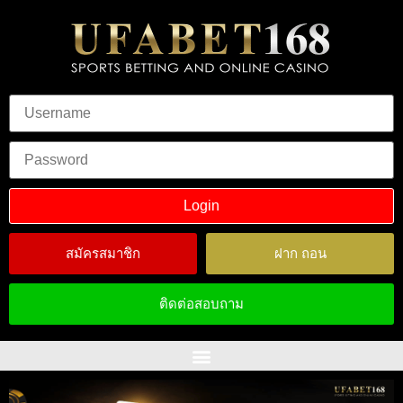
สมัครสมาชิก
ฝาก ถอน
ติดต่อสอบถาม